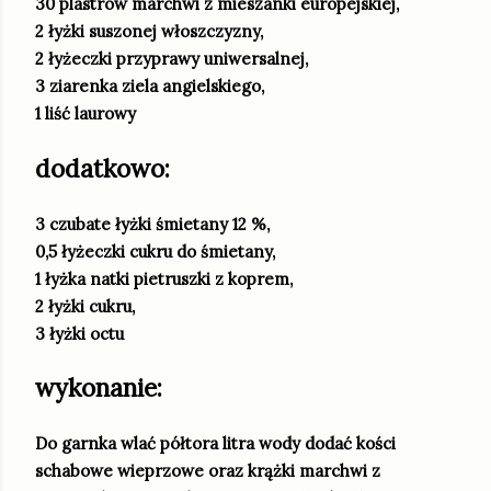
30 plastrów marchwi z mieszanki europejskiej,
2 łyżki suszonej włoszczyzny,
2 łyżeczki przyprawy uniwersalnej,
3 ziarenka ziela angielskiego,
1 liść laurowy
dodatkowo:
3 czubate łyżki śmietany 12 %,
0,5 łyżeczki cukru do śmietany,
1 łyżka natki pietruszki z koprem,
2 łyżki cukru,
3 łyżki octu
wykonanie:
Do garnka wlać półtora litra wody dodać kości
schabowe wieprzowe oraz krążki marchwi z