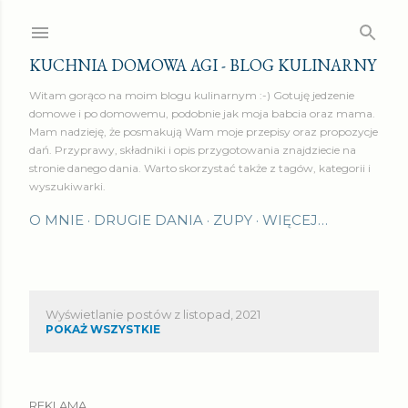
Przejdź do głównej zawartości
KUCHNIA DOMOWA AGI - BLOG KULINARNY
Witam gorąco na moim blogu kulinarnym :-) Gotuję jedzenie
domowe i po domowemu, podobnie jak moja babcia oraz mama.
Mam nadzieję, że posmakują Wam moje przepisy oraz propozycje
dań. Przyprawy, składniki i opis przygotowania znajdziecie na
stronie danego dania. Warto skorzystać także z tagów, kategorii i
wyszukiwarki.
O MNIE
DRUGIE DANIA
ZUPY
WIĘCEJ…
Wyświetlanie postów z listopad, 2021
P
POKAŻ WSZYSTKIE
o
s
REKLAMA