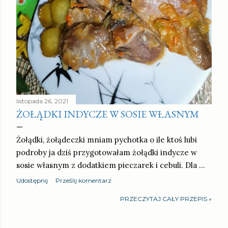
listopada 26, 2021
ŻOŁĄDKI INDYCZE W SOSIE WŁASNYM
Żołądki, żołądeczki mniam pychotka o ile ktoś lubi
podroby ja dziś przygotowałam żołądki indycze w
sosie własnym z dodatkiem pieczarek i cebuli. Dla …
Udostępnij
Prześlij komentarz
PRZECZYTAJ CAŁY PRZEPIS »