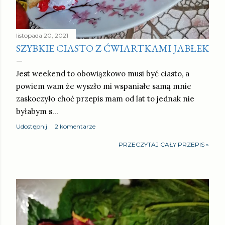
listopada 20, 2021
SZYBKIE CIASTO Z ĆWIARTKAMI JABŁEK
Jest weekend to obowiązkowo musi być ciasto, a
powiem wam że wyszło mi wspaniałe samą mnie
zaskoczyło choć przepis mam od lat to jednak nie
byłabym s…
Udostępnij
2 komentarze
PRZECZYTAJ CAŁY PRZEPIS »