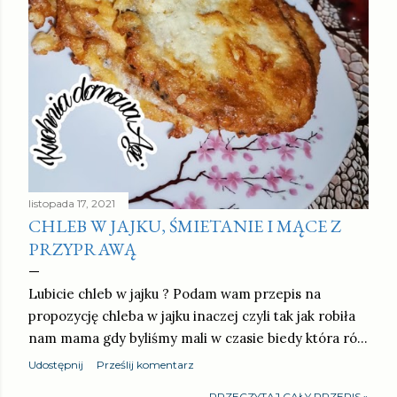
listopada 17, 2021
CHLEB W JAJKU, ŚMIETANIE I MĄCE Z
PRZYPRAWĄ
Lubicie chleb w jajku ? Podam wam przepis na
propozycję chleba w jajku inaczej czyli tak jak robiła
nam mama gdy byliśmy mali w czasie biedy która ró…
Udostępnij
Prześlij komentarz
PRZECZYTAJ CAŁY PRZEPIS »