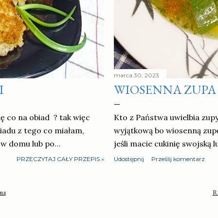
marca 30, 2023
I
WIOSENNA ZUPA 
ę co na obiad ? tak więc
Kto z Państwa uwielbia zup
adu z tego co miałam,
wyjątkową bo wiosenną zupę 
i w domu lub po…
jeśli macie cukinię swojską l
PRZECZYTAJ CAŁY PRZEPIS »
Udostępnij
Prześlij komentarz