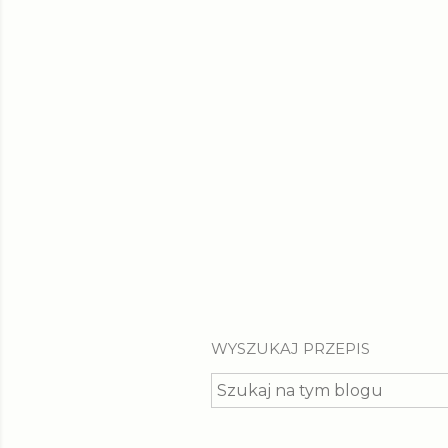
t
y
WYSZUKAJ PRZEPIS