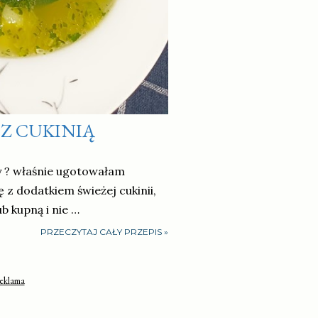
Z CUKINIĄ
y ? właśnie ugotowałam
z dodatkiem świeżej cukinii,
ub kupną i nie …
PRZECZYTAJ CAŁY PRZEPIS »