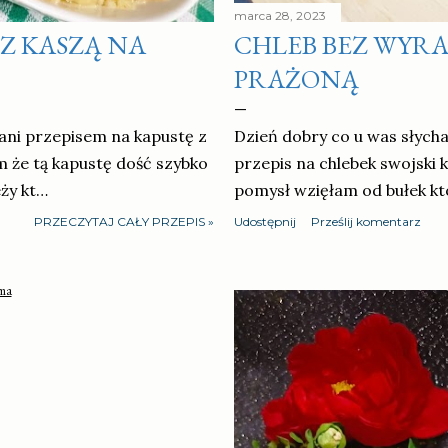
marca 28, 2023
Z KASZĄ NA
CHLEB BEZ WYRA
PRAŻONĄ
wani przepisem na kapustę z
Dzień dobry co u was słycha
 że tą kapustę dość szybko
przepis na chlebek swojski
eży kt…
pomysł wzięłam od bułek kt
PRZECZYTAJ CAŁY PRZEPIS »
Udostępnij
Prześlij komentarz