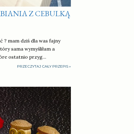
BIANIA Z CEBULKĄ
ć ? mam dziś dla was fajny
 który sama wymyśliłam a
óre ostatnio przyg…
PRZECZYTAJ CAŁY PRZEPIS »