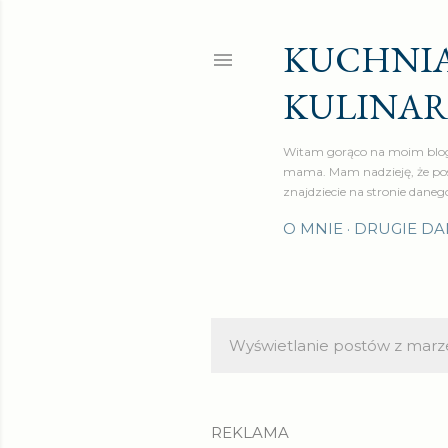
KUCHNIA
KULINA
Witam gorąco na moim blog
mama. Mam nadzieję, że pos
znajdziecie na stronie daneg
O MNIE
DRUGIE DA
Wyświetlanie postów z marz
P
o
s
REKLAMA