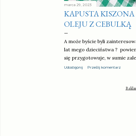
marca 29, 2023
KAPUSTA KISZONA 
OLEJU Z CEBULKĄ
A może byście byli zaintereso
lat mego dzieciństwa ? powiem
się przygotowuje, w sumie zal
Udostępnij
Prześlij komentarz