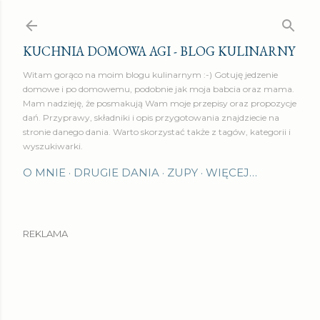
Przejdź do głównej zawartości
KUCHNIA DOMOWA AGI - BLOG KULINARNY
Witam gorąco na moim blogu kulinarnym :-) Gotuję jedzenie
domowe i po domowemu, podobnie jak moja babcia oraz mama.
Mam nadzieję, że posmakują Wam moje przepisy oraz propozycje
dań. Przyprawy, składniki i opis przygotowania znajdziecie na
stronie danego dania. Warto skorzystać także z tagów, kategorii i
wyszukiwarki.
O MNIE
DRUGIE DANIA
ZUPY
WIĘCEJ…
REKLAMA