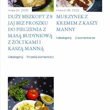
maja 24, 2025
marca 08, 2022
DUŻY BISZKOPT Z 8
MURZYNEK Z
JAJ BEZ PROSZKU
KREMEM Z KASZY
DO PIECZENIA Z
MANNY
MASĄ BUDYNIOWĄ
Udostępnij
2 komentarze
Z ŻÓŁTKAMI I
KASZĄ MANNĄ
Udostępnij
Prześlij komentarz