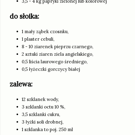
3,5 - 4 kg papryki zielonej lub kolorowej
do słoika:
1 mały ząbek czosnku,
1 plaster cebuli,
8 - 10 ziarenek pieprzu czarnego,
2 sztuki ziaren ziela angielskiego,
0,5 liścia laurowego średniego,
0,5 łyżeczki gorczycy białej
zalewa:
12 szklanek wody,
3 szklanki octu 10 %,
3,5 szklanki cukru,
3 łyżki soli drobnej,
1 szklanka to poj. 250 ml