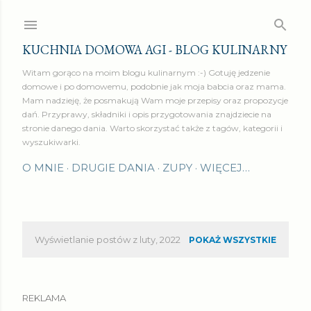
Przejdź do głównej zawartości
KUCHNIA DOMOWA AGI - BLOG KULINARNY
Witam gorąco na moim blogu kulinarnym :-) Gotuję jedzenie
domowe i po domowemu, podobnie jak moja babcia oraz mama.
Mam nadzieję, że posmakują Wam moje przepisy oraz propozycje
dań. Przyprawy, składniki i opis przygotowania znajdziecie na
stronie danego dania. Warto skorzystać także z tagów, kategorii i
wyszukiwarki.
O MNIE
DRUGIE DANIA
ZUPY
WIĘCEJ…
Wyświetlanie postów z luty, 2022
POKAŻ WSZYSTKIE
P
o
REKLAMA
s