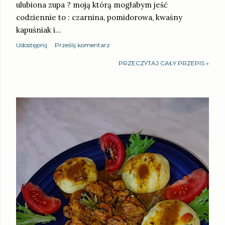
ulubiona zupa ? moją którą mogłabym jeść
codziennie to : czarnina, pomidorowa, kwaśny
kapuśniak i…
Udostępnij
Prześlij komentarz
PRZECZYTAJ CAŁY PRZEPIS »