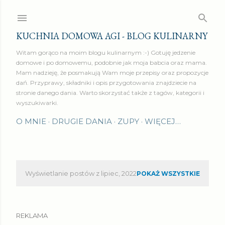
Przejdź do głównej zawartości
KUCHNIA DOMOWA AGI - BLOG KULINARNY
Witam gorąco na moim blogu kulinarnym :-) Gotuję jedzenie
domowe i po domowemu, podobnie jak moja babcia oraz mama.
Mam nadzieję, że posmakują Wam moje przepisy oraz propozycje
dań. Przyprawy, składniki i opis przygotowania znajdziecie na
stronie danego dania. Warto skorzystać także z tagów, kategorii i
wyszukiwarki.
O MNIE
DRUGIE DANIA
ZUPY
WIĘCEJ…
Wyświetlanie postów z lipiec, 2022
POKAŻ WSZYSTKIE
P
o
REKLAMA
s