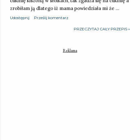
cukinię kiszoną w słoikach, tak zgadza się na cukinię a
zrobiłam ją dlatego iż mama powiedziała mi że …
Udostępnij
Prześlij komentarz
PRZECZYTAJ CAŁY PRZEPIS »