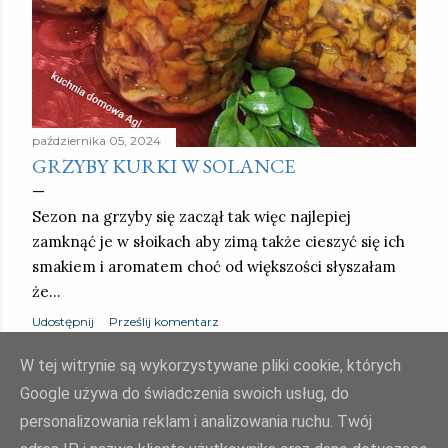
października 05, 2024
GRZYBY KURKI W SOLANCE
Sezon na grzyby się zaczął tak więc najlepiej
zamknąć je w słoikach aby zimą także cieszyć się ich
smakiem i aromatem choć od większości słyszałam
że…
Udostępnij
Prześlij komentarz
PRZECZYTAJ CAŁY PRZEPIS »
W tej witrynie są wykorzystywane pliki cookie, których
Google używa do świadczenia swoich usług, do
personalizowania reklam i analizowania ruchu. Twój
STARSZE POSTY