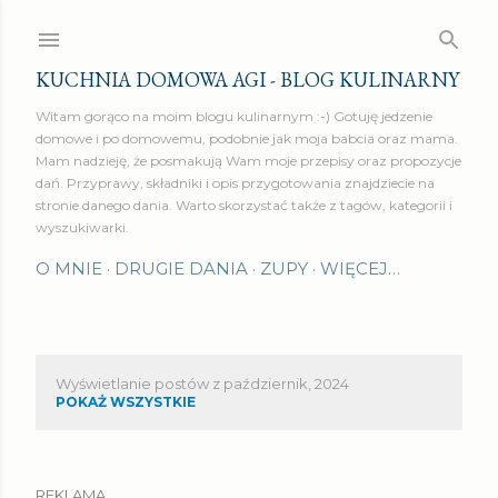
Przejdź do głównej zawartości
KUCHNIA DOMOWA AGI - BLOG KULINARNY
Witam gorąco na moim blogu kulinarnym :-) Gotuję jedzenie
domowe i po domowemu, podobnie jak moja babcia oraz mama.
Mam nadzieję, że posmakują Wam moje przepisy oraz propozycje
dań. Przyprawy, składniki i opis przygotowania znajdziecie na
stronie danego dania. Warto skorzystać także z tagów, kategorii i
wyszukiwarki.
O MNIE
DRUGIE DANIA
ZUPY
WIĘCEJ…
Wyświetlanie postów z październik, 2024
P
POKAŻ WSZYSTKIE
o
s
REKLAMA