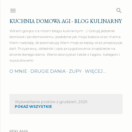
Przejdź do głównej zawartości
KUCHNIA DOMOWA AGI - BLOG KULINARNY
Witam gorąco na moim blogu kulinarnym :-) Gotuję jedzenie
domowe i po domowemu, podobnie jak moja babcia oraz mama.
Mam nadzieję, że posmakują Wam moje przepisy oraz propozycje
dań. Przyprawy, składniki i opis przygotowania znajdziecie na
stronie danego dania. Warto skorzystać także z tagów, kategorii i
wyszukiwarki.
O MNIE
DRUGIE DANIA
ZUPY
WIĘCEJ…
Wyświetlanie postów z grudzień, 2025
P
POKAŻ WSZYSTKIE
o
s
REKLAMA