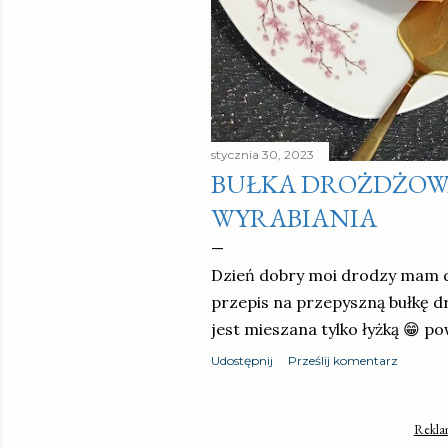
stycznia 30, 2023
BUŁKA DROŻDŻOW
WYRABIANIA
Dzień dobry moi drodzy mam d
przepis na przepyszną bułkę 
jest mieszana tylko łyżką 😁 p
Udostępnij
Prześlij komentarz