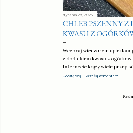
stycznia 28, 2023
CHLEB PSZENNY Z
KWASU Z OGÓRKÓ
Wczoraj wieczorem upiekłam 
z dodatkiem kwasu z ogórków i
Internecie krąży wiele przepi
Udostępnij
Prześlij komentarz