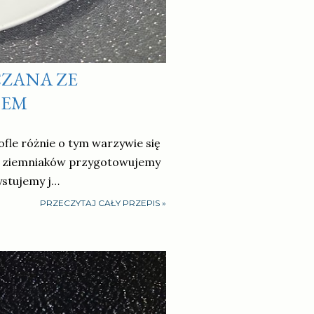
CZANA ZE
CEM
ofle różnie o tym warzywie się
 Z ziemniaków przygotowujemy
ystujemy j…
PRZECZYTAJ CAŁY PRZEPIS »