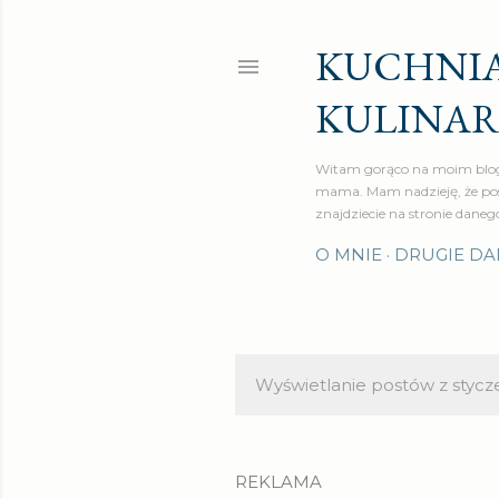
KUCHNIA
KULINA
Witam gorąco na moim blog
mama. Mam nadzieję, że pos
znajdziecie na stronie daneg
O MNIE
DRUGIE DA
Wyświetlanie postów z stycz
P
o
s
REKLAMA