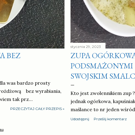
stycznia 29, 2023
A BEZ
ZUPA OGÓRKOWA
PODSMAŻONYMI
SWOJSKIM SMAL
la was bardzo prosty
drożdżową bez wyrabiania,
Kto jest zwolennikiem zup 
owiem tak prz…
jednak ogórkowa, kapuśniak
PRZECZYTAJ CAŁY PRZEPIS »
maślance to nr jeden wśród
Udostępnij
Prześlij komentarz