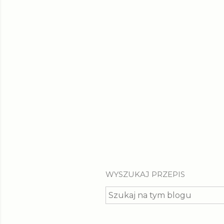
t
y
WYSZUKAJ PRZEPIS