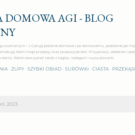
Przejdź do głównej zawartości
 DOMOWA AGI - BLOG
RNY
u kulinarnym :-) Gotuję jedzenie domowe i po domowemu, podobnie jak moj
makują Wam moje przepisy oraz propozycje dań. Przyprawy, składniki i op
o dania. Warto skorzystać także z tagów, kategorii i wyszukiwarki.
NIA
ZUPY
SZYBKI OBIAD
SURÓWKI
CIASTA
PRZEKĄS
eń, 2023