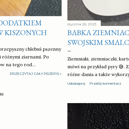
 DODATKIEM
stycznia 26, 2023
W KISZONYCH
BABKA ZIEMNIA
SWOJSKIM SMAL
przepyszny chlebuś pszenny
 różnymi ziarnami. Po
Ziemniaki, ziemniaczki, kart
sów na tego rod…
mówi na przykład pyry 😅.
PRZECZYTAJ CAŁY PRZEPIS »
różne dania a także wykorz
Udostępnij
Prześlij komentarz