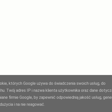
ookie, których Google używa do świadczenia swoich usług, do
Agnieszka Żuk - Swojskie jedzonko, domowa kuchnia Agi
uchu. Twój adres IP i nazwa klienta użytkownika oraz dane dotyc
polityka prywatności
| opiekun bloga:
weblove.pl
iane firmie Google, by zapewnić odpowiednią jakość usług, gen
użycia i na nie reagować.