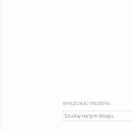
t
y
WYSZUKAJ PRZEPIS