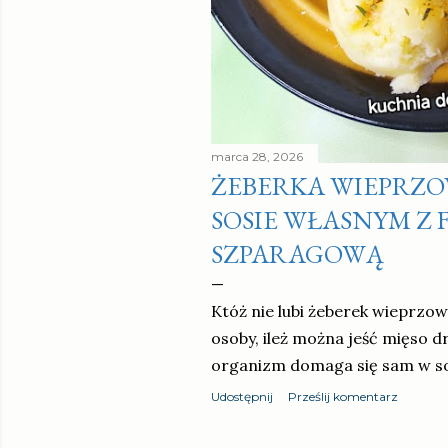
marca 28, 2026
ŻEBERKA WIEPRZ
SOSIE WŁASNYM Z 
SZPARAGOWĄ
Któż nie lubi żeberek wieprzow
osoby, ileż można jeść mięso 
organizm domaga się sam w s
Udostępnij
Prześlij komentarz