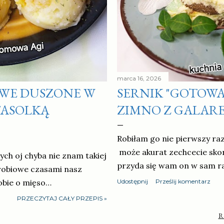
marca 16, 2026
OWE DUSZONE W
SERNIK "GOTOWA
FASOLKĄ
ZIMNO Z GALAR
Robiłam go nie pierwszy ra
może akurat zechcecie skorz
ych oj chyba nie znam takiej
przyda się wam on w sam ra
drobiowe czasami nasz
obie o mięso…
Udostępnij
Prześlij komentarz
PRZECZYTAJ CAŁY PRZEPIS »