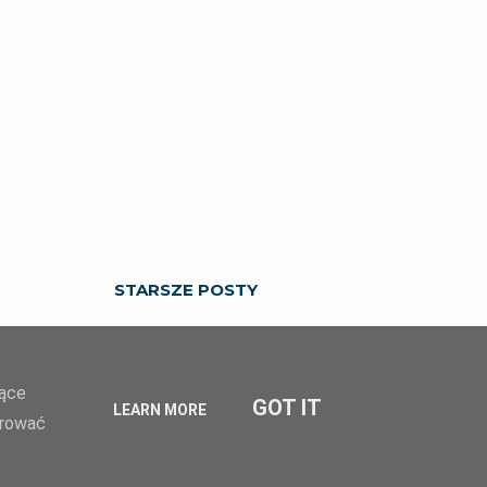
STARSZE POSTY
zące
GOT IT
LEARN MORE
erować