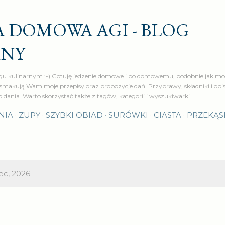
Przejdź do głównej zawartości
 DOMOWA AGI - BLOG
RNY
u kulinarnym :-) Gotuję jedzenie domowe i po domowemu, podobnie jak moj
makują Wam moje przepisy oraz propozycje dań. Przyprawy, składniki i op
o dania. Warto skorzystać także z tagów, kategorii i wyszukiwarki.
NIA
ZUPY
SZYBKI OBIAD
SURÓWKI
CIASTA
PRZEKĄS
ec, 2026