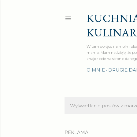
KUCHNIA
KULINA
Witam gorąco na moim blog
mama. Mam nadzieję, że pos
znajdziecie na stronie daneg
O MNIE
DRUGIE DA
Wyświetlanie postów z marz
P
o
s
REKLAMA