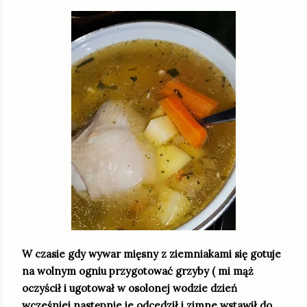
W czasie gdy wywar mięsny z ziemniakami się gotuje
na wolnym ogniu przygotować grzyby ( mi mąż
oczyścił i ugotował w osolonej wodzie dzień
wcześniej następnie je odcedził i zimne wstawił do