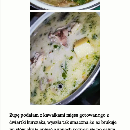
Zupę podałam z kawałkami mięsa gotowanego z
ćwiartki kurczaka, wyszła tak smaczna że aż brakuje
mi słów aby ją opisać a zapach roznosi się po całym