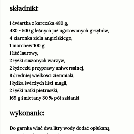
składniki:
1 ćwiartka z kurczaka 480 g,
480 - 500 g leśnych już ugotowanych grzybów,
4 ziarenka ziela angielskiego,
1 marchew 100 g,
1 liść laurowy,
2 łyżki suszonych warzyw,
2 łyżeczki przyprawy uniwersalnej,
8 średniej wielkości ziemniaki,
1 łyżka świeżych liści magii,
2 łyżki natki pietruszki,
165 g śmietany 30 % pół szklanki
wykonanie:
Do garnka wlać dwa litry wody dodać opłukaną