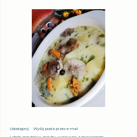
Udostępnij
Wyślij posta przez e-mail
Labels:
grzybowa
grzyby
warzywne
z makaronem