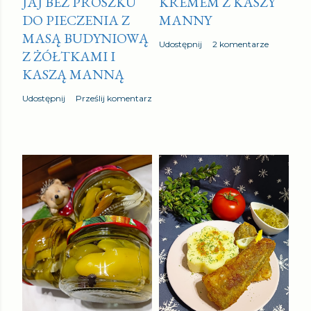
JAJ BEZ PROSZKU
KREMEM Z KASZY
DO PIECZENIA Z
MANNY
MASĄ BUDYNIOWĄ
Udostępnij
2 komentarze
Z ŻÓŁTKAMI I
KASZĄ MANNĄ
Udostępnij
Prześlij komentarz