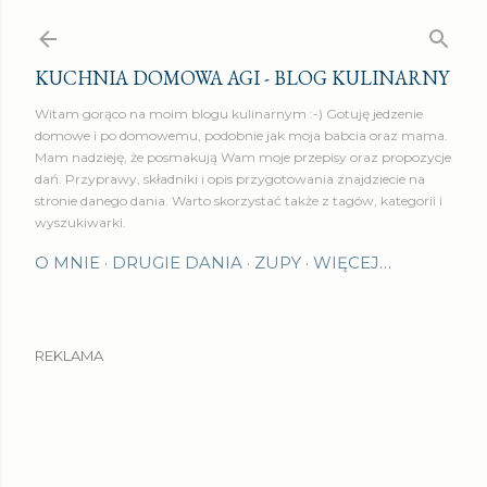
Przejdź do głównej zawartości
KUCHNIA DOMOWA AGI - BLOG KULINARNY
Witam gorąco na moim blogu kulinarnym :-) Gotuję jedzenie
domowe i po domowemu, podobnie jak moja babcia oraz mama.
Mam nadzieję, że posmakują Wam moje przepisy oraz propozycje
dań. Przyprawy, składniki i opis przygotowania znajdziecie na
stronie danego dania. Warto skorzystać także z tagów, kategorii i
wyszukiwarki.
O MNIE
DRUGIE DANIA
ZUPY
WIĘCEJ…
REKLAMA