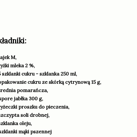
kładniki:
jajek M,
łyżki mleka 2 %,
5 szklanki cukru - szklanka 250 ml,
opakowanie cukru ze skórką cytrynową 15 g,
średnia pomarańcza,
spore jabłka 300 g,
łyżeczki proszku do pieczenia,
szczypta soli drobnej,
szklanka oleju,
szklanki mąki pszennej