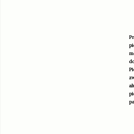
Pr
pi
mo
do
Pi
zw
al
pi
pa