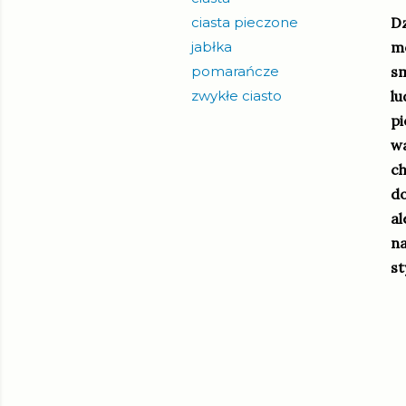
ciasta pieczone
Dz
jabłka
mo
pomarańcze
sm
zwykłe ciasto
lu
pi
wa
ch
do
al
na
st