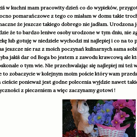
iś w kuchni mam pracowity dzień co do wypieków, przyg
cno pomarańczowe z tego co miałam w domu takie trochę
aczne że jeszcze takiego dobrego nie jadłam. Urodzona 
dzie że to bardzo leniwe osoby urodzone w tym dniu, nie z
ekę lub gotuję w niedziele wychodzi mi najlepiej i co na to
s jeszcze nie raz z moich poczynań kulinarnych sama sobi
yba jakiś dar od Boga bo jestem z zawodu krawcową ale k
skonale o tym wie. Nie przechwalając się najlepiej mi te
e to zobaczycie w kolejnym moim poście który wam przeds
 cieście ponieważ jest godne polecenia wyjdzie nawet takie
yczności z pieczeniem a więc zaczynamy gotowi !