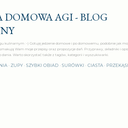
Przejdź do głównej zawartości
 DOMOWA AGI - BLOG
RNY
u kulinarnym :-) Gotuję jedzenie domowe i po domowemu, podobnie jak moj
makują Wam moje przepisy oraz propozycje dań. Przyprawy, składniki i op
o dania. Warto skorzystać także z tagów, kategorii i wyszukiwarki.
NIA
ZUPY
SZYBKI OBIAD
SURÓWKI
CIASTA
PRZEKĄS