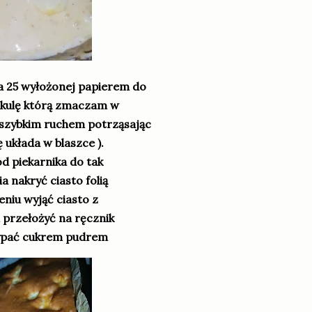
a 25 wyłożonej papierem do
o kulę którą zmaczam w
 szybkim ruchem potrząsając
układa w blaszce ).
od piekarnika do tak
 nakryć ciasto folią
eniu wyjąć ciasto z
m przełożyć na ręcznik
sypać cukrem pudrem