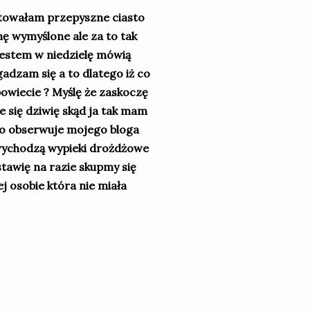
otowałam przepyszne ciasto
 wymyślone ale za to tak
jestem w niedzielę mówią
gadzam się a to dlatego iż co
 powiecie ? Myślę że zaskoczę
e się dziwię skąd ja tak mam
to obserwuje mojego bloga
ż wychodzą wypieki drożdżowe
tawię na razie skupmy się
j osobie która nie miała