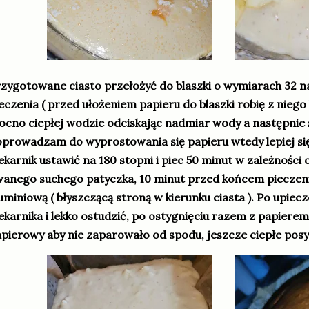
zygotowane ciasto przełożyć do blaszki o wymiarach 32 n
eczenia ( przed ułożeniem papieru do blaszki robię z nieg
cno ciepłej wodzie odciskając nadmiar wody a następnie
prowadzam do wyprostowania się papieru wtedy lepiej się 
ekarnik ustawić na 180 stopni i piec 50 minut w zależności 
anego suchego patyczka, 10 minut przed końcem pieczenia
uminiową ( błyszczącą stroną w kierunku ciasta ). Po upiecz
ekarnika i lekko ostudzić, po ostygnięciu razem z papiere
pierowy aby nie zaparowało od spodu, jeszcze ciepłe po