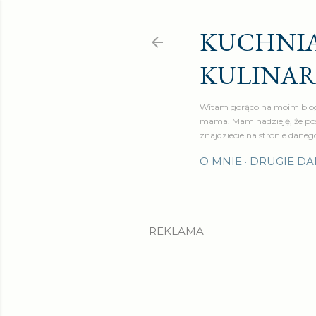
KUCHNIA
KULINA
Witam gorąco na moim blog
mama. Mam nadzieję, że pos
znajdziecie na stronie daneg
O MNIE
DRUGIE DA
REKLAMA