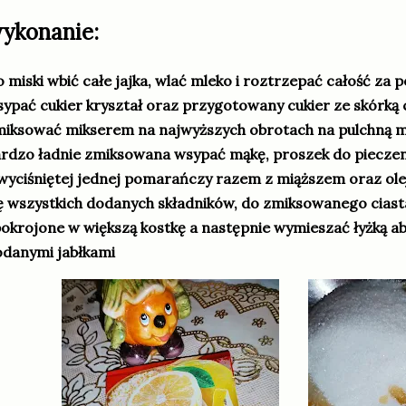
ykonanie:
 miski wbić całe jajka, wlać mleko i roztrzepać całość za
ypać cukier kryształ oraz przygotowany cukier ze skórką
iksować mikserem na najwyższych obrotach na pulchną ma
rdzo ładnie zmiksowana wsypać mąkę, proszek do pieczeni
wyciśniętej jednej pomarańczy razem z miąższem oraz ole
ę wszystkich dodanych składników, do zmiksowanego ciast
pokrojone w większą kostkę a następnie wymieszać łyżką aby
danymi jabłkami