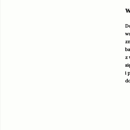
w
Do
ws
zm
ba
z 
si
i 
do