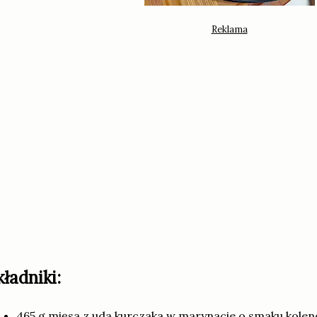
kładniki:
465 g mięsa z uda kurczaka w marynacie o smaku kolendr