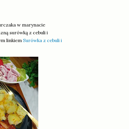
urczaka w marynacie
ą surówką z cebuli i
ym linkiem
Surówka z cebuli i