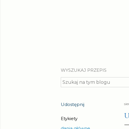
WYSZUKAJ PRZEPIS
Udostępnij
sie
U
Etykiety
dania główne