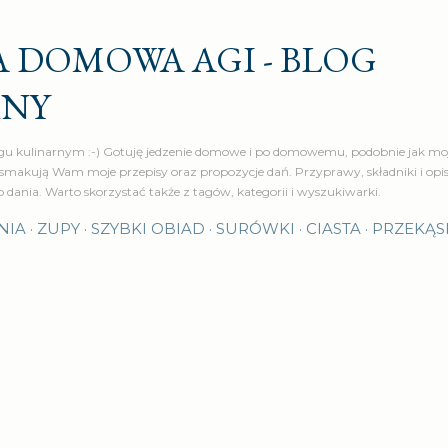
Przejdź do głównej zawartości
 DOMOWA AGI - BLOG
RNY
u kulinarnym :-) Gotuję jedzenie domowe i po domowemu, podobnie jak moj
makują Wam moje przepisy oraz propozycje dań. Przyprawy, składniki i op
o dania. Warto skorzystać także z tagów, kategorii i wyszukiwarki.
NIA
ZUPY
SZYBKI OBIAD
SURÓWKI
CIASTA
PRZEKĄS