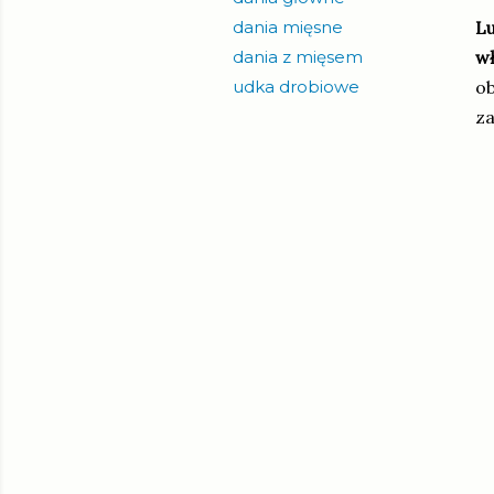
dania mięsne
Lu
dania z mięsem
wł
udka drobiowe
ob
za