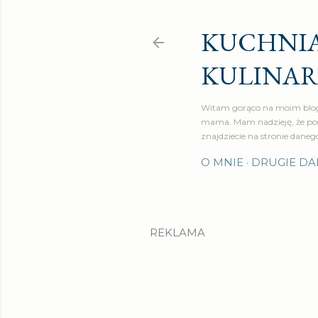
KUCHNIA
KULINA
Witam gorąco na moim blog
mama. Mam nadzieję, że pos
znajdziecie na stronie daneg
O MNIE
DRUGIE DA
REKLAMA