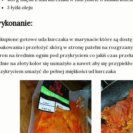
3 łyżki oleju
ykonanie:
kupione gotowe uda kurczaka w marynacie które są dostę
akowania i przełożyć skórą w stronę patelni na rozgrzan
ron na średnim ogniu pod przykryciem co jakiś czas przek
dnie na złoty kolor się usmażyło a nawet aby się przypiekło
zykryciem smażyć do pełnej miękkości ud kurczaka