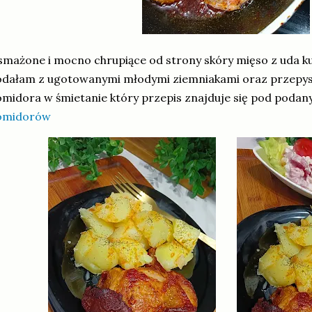
mażone i mocno chrupiące od strony skóry mięso z uda k
dałam z ugotowanymi młodymi ziemniakami oraz przepyszn
midora w śmietanie który przepis znajduje się pod podan
omidorów