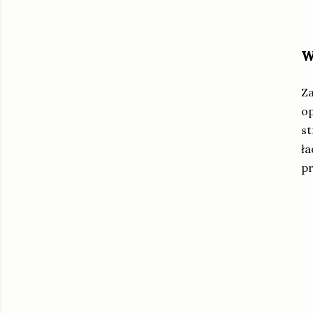
w
Za
op
st
ła
pr