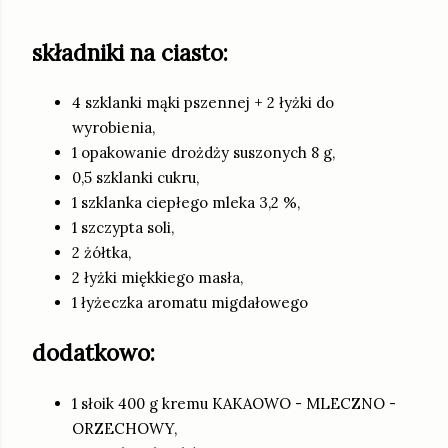
składniki na ciasto:
4 szklanki mąki pszennej + 2 łyżki do
wyrobienia,
1 opakowanie drożdży suszonych 8 g,
0,5 szklanki cukru,
1 szklanka ciepłego mleka 3,2 %,
1 szczypta soli,
2 żółtka,
2 łyżki miękkiego masła,
1 łyżeczka aromatu migdałowego
dodatkowo:
1 słoik 400 g kremu KAKAOWO - MLECZNO -
ORZECHOWY,