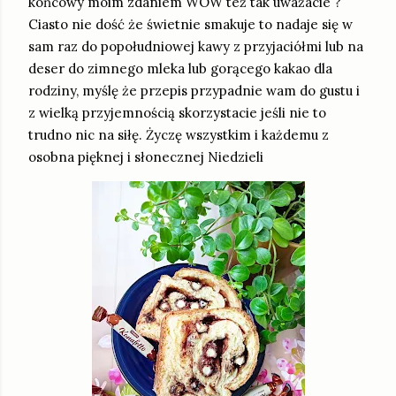
końcowy moim zdaniem WOW też tak uważacie ?
Ciasto nie dość że świetnie smakuje to nadaje się w
sam raz do popołudniowej kawy z przyjaciółmi lub na
deser do zimnego mleka lub gorącego kakao dla
rodziny, myślę że przepis przypadnie wam do gustu i
z wielką przyjemnością skorzystacie jeśli nie to
trudno nic na siłę. Życzę wszystkim i każdemu z
osobna pięknej i słonecznej Niedzieli