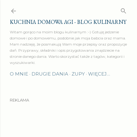
Przejdź do głównej zawartości
KUCHNIA DOMOWA AGI - BLOG KULINARNY
Witam gorąco na moim blogu kulinarnym :-) Gotuję jedzenie
domowe i po domowemu, podobnie jak moja babcia oraz mama.
Mam nadzieję, że posmakują Wam moje przepisy oraz propozycje
dań. Przyprawy, składniki i opis przygotowania znajdziecie na
stronie danego dania. Warto skorzystać także z tagów, kategorii i
wyszukiwarki.
O MNIE
DRUGIE DANIA
ZUPY
WIĘCEJ…
REKLAMA