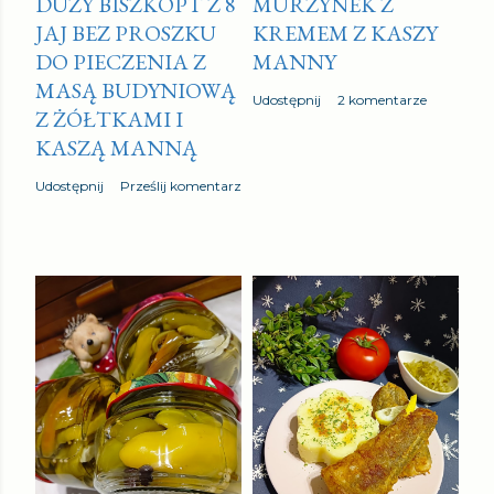
DUŻY BISZKOPT Z 8
MURZYNEK Z
JAJ BEZ PROSZKU
KREMEM Z KASZY
DO PIECZENIA Z
MANNY
MASĄ BUDYNIOWĄ
Udostępnij
2 komentarze
Z ŻÓŁTKAMI I
KASZĄ MANNĄ
Udostępnij
Prześlij komentarz