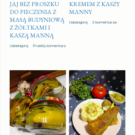
JAJ BEZ PROSZKU
KREMEM Z KASZY
t
DO PIECZENIA Z
MANNY
a
MASĄ BUDYNIOWĄ
r
Udostępnij
2 komentarze
Z ŻÓŁTKAMI I
z
KASZĄ MANNĄ
Udostępnij
Prześlij komentarz