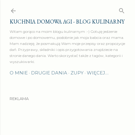
Przejdź do głównej zawartości
KUCHNIA DOMOWA AGI - BLOG KULINARNY
Witam gorąco na moim blogu kulinarnym :-) Gotuję jedzenie
domowe i po domowemu, podobnie jak moja babcia oraz mama.
Mam nadzieję, że posmakują Wam moje przepisy oraz propozycje
dań. Przyprawy, składniki i opis przygotowania znajdziecie na
stronie danego dania. Warto skorzystać także z tagów, kategorii i
wyszukiwarki.
O MNIE
DRUGIE DANIA
ZUPY
WIĘCEJ…
REKLAMA