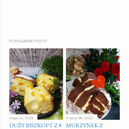
P
POPULARNE POSTY
r
z
e
ś
l
i
j
k
o
m
e
maja 24, 2025
marca 08, 2022
DUŻY BISZKOPT Z 8
MURZYNEK Z
n