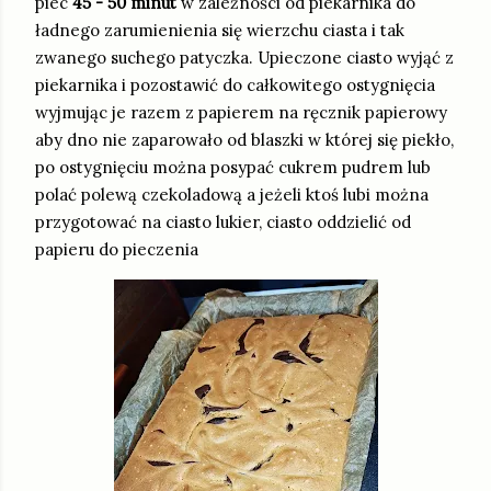
piec
45 - 50 minut
w zależności od piekarnika do
ładnego zarumienienia się wierzchu ciasta i tak
zwanego suchego patyczka. Upieczone ciasto wyjąć z
piekarnika i pozostawić do całkowitego ostygnięcia
wyjmując je razem z papierem na ręcznik papierowy
aby dno nie zaparowało od blaszki w której się piekło,
po ostygnięciu można posypać cukrem pudrem lub
polać polewą czekoladową a jeżeli ktoś lubi można
przygotować na ciasto lukier, ciasto oddzielić od
papieru do pieczenia