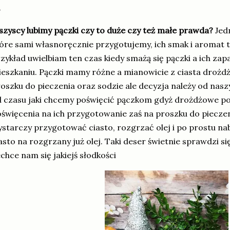
zyscy lubimy pączki czy to duże czy też małe prawda?
Jed
óre sami własnoręcznie przygotujemy, ich smak i aromat to 
zykład uwielbiam ten czas kiedy smażą się pączki a ich zap
eszkaniu. Pączki mamy różne a mianowicie z ciasta droż
oszku do pieczenia oraz sodzie ale decyzja należy od nasz
 czasu jaki chcemy poświęcić pączkom gdyż drożdżowe po
święcenia na ich przygotowanie zaś na proszku do piecze
starczy przygotować ciasto, rozgrzać olej i po prostu na
asto na rozgrzany już olej. Taki deser świetnie sprawdzi si
chce nam się jakiejś słodkości