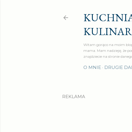
KUCHNIA
KULINA
Witam gorąco na moim blog
mama. Mam nadzieję, że pos
znajdziecie na stronie daneg
O MNIE
DRUGIE DA
REKLAMA