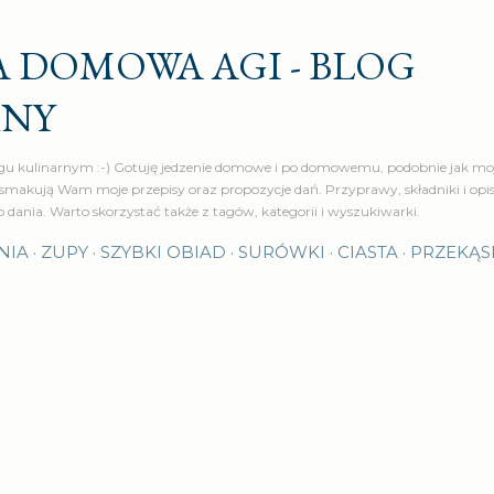
Przejdź do głównej zawartości
 DOMOWA AGI - BLOG
RNY
u kulinarnym :-) Gotuję jedzenie domowe i po domowemu, podobnie jak moj
makują Wam moje przepisy oraz propozycje dań. Przyprawy, składniki i op
o dania. Warto skorzystać także z tagów, kategorii i wyszukiwarki.
NIA
ZUPY
SZYBKI OBIAD
SURÓWKI
CIASTA
PRZEKĄS