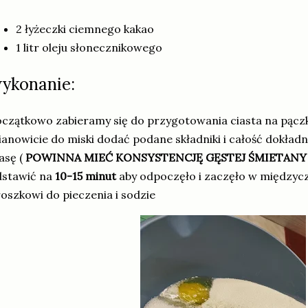
2 łyżeczki ciemnego kakao
1 litr oleju słonecznikowego
ykonanie:
czątkowo zabieramy się do przygotowania ciasta na pączki
anowicie do miski dodać podane składniki i całość dokładn
asę (
POWINNA MIEĆ KONSYSTENCJĘ GĘSTEJ ŚMIETAN
dstawić na
10-15 minut
aby odpoczęło i zaczęło w międzycz
oszkowi do pieczenia i sodzie