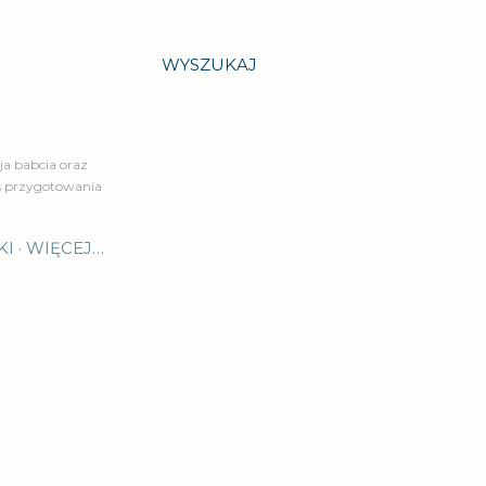
WYSZUKAJ
a babcia oraz
is przygotowania
KI
WIĘCEJ…