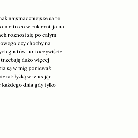
nak najsmaczniejsze są te
nie to co w cukierni, ja na
ach roznosi się po całym
dżowego czy choćby na
ych gustów no i oczywiście
trzebują dużo więcej
nia są w mig ponieważ
bierać łyżką wrzucając
ę każdego dnia gdy tylko