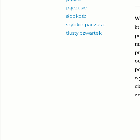
pączusie
słodkości
Ws
szybkie pączusie
kt
tłusty czwartek
pr
mi
pr
od
po
wy
ci
ze