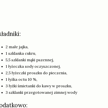
kładniki:
2 małe jajka,
1 szklanka cukru,
5,5 szklanki mąki pszennej,
1 łyżeczka sody oczyszczonej,
2,5 łyżeczki proszku do pieczenia,
1 łyżka octu 10 %,
3 łyżki śmietanki do kawy w proszku,
3 szklanki przegotowanej zimnej wody
odatkowo: