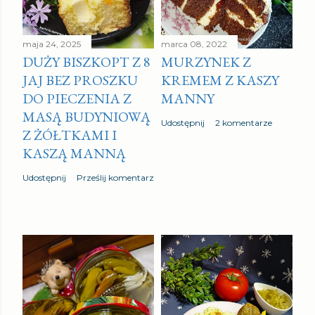
o
m
e
maja 24, 2025
marca 08, 2022
DUŻY BISZKOPT Z 8
MURZYNEK Z
n
JAJ BEZ PROSZKU
KREMEM Z KASZY
t
DO PIECZENIA Z
MANNY
a
MASĄ BUDYNIOWĄ
r
Udostępnij
2 komentarze
Z ŻÓŁTKAMI I
z
KASZĄ MANNĄ
Udostępnij
Prześlij komentarz