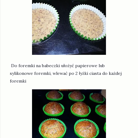
Do foremki na babeczki ułożyć papierowe lub
sylikonowe foremki, wlewać po 2 łyżki ciasta do każdej
foremki