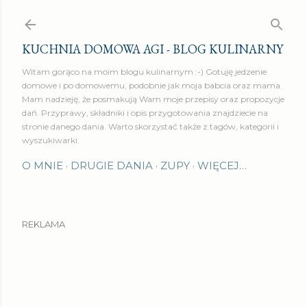
Przejdź do głównej zawartości
KUCHNIA DOMOWA AGI - BLOG KULINARNY
Witam gorąco na moim blogu kulinarnym :-) Gotuję jedzenie
domowe i po domowemu, podobnie jak moja babcia oraz mama.
Mam nadzieję, że posmakują Wam moje przepisy oraz propozycje
dań. Przyprawy, składniki i opis przygotowania znajdziecie na
stronie danego dania. Warto skorzystać także z tagów, kategorii i
wyszukiwarki.
O MNIE
DRUGIE DANIA
ZUPY
WIĘCEJ…
REKLAMA