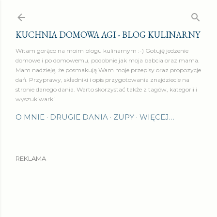
Przejdź do głównej zawartości
KUCHNIA DOMOWA AGI - BLOG KULINARNY
Witam gorąco na moim blogu kulinarnym :-) Gotuję jedzenie
domowe i po domowemu, podobnie jak moja babcia oraz mama.
Mam nadzieję, że posmakują Wam moje przepisy oraz propozycje
dań. Przyprawy, składniki i opis przygotowania znajdziecie na
stronie danego dania. Warto skorzystać także z tagów, kategorii i
wyszukiwarki.
O MNIE
DRUGIE DANIA
ZUPY
WIĘCEJ…
REKLAMA