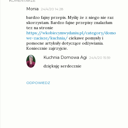
KOMENTARZE
Monia
24/4/20 14:28
bardzo fajny przepis. Myślę że z niego nie raz
skorzystam. Bardzo fajne przepisy znalazłam
tez na stronie
https://wkobiecymwydaniu.pl/category/domo
we-zacisze/kuchnia/
ciekawe pomysły i
pomocne artykuły dotyczące odżywiania.
Koniecznie zajrzyjcie.
Kuchnia Domowa Agi
24/4/20 15:59
dziękuję serdecznie
ODPOWIEDZ