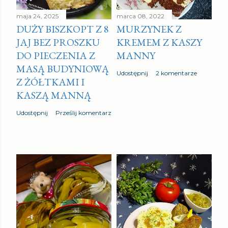
m
e
maja 24, 2025
marca 08, 2022
DUŻY BISZKOPT Z 8
MURZYNEK Z
n
JAJ BEZ PROSZKU
KREMEM Z KASZY
t
DO PIECZENIA Z
MANNY
a
MASĄ BUDYNIOWĄ
r
Udostępnij
2 komentarze
Z ŻÓŁTKAMI I
z
KASZĄ MANNĄ
Udostępnij
Prześlij komentarz