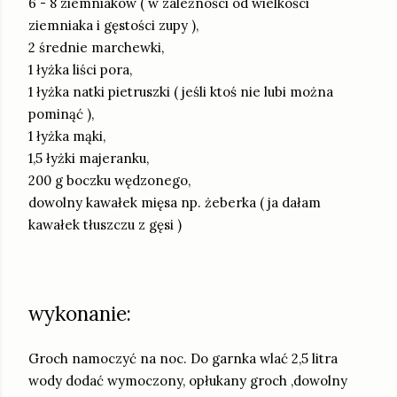
6 - 8 ziemniaków ( w zależności od wielkości
ziemniaka i gęstości zupy ),
2 średnie marchewki,
1 łyżka liści pora,
1 łyżka natki pietruszki ( jeśli ktoś nie lubi można
pominąć ),
1 łyżka mąki,
1,5 łyżki majeranku,
200 g boczku wędzonego,
dowolny kawałek mięsa np. żeberka ( ja dałam
kawałek tłuszczu z gęsi )
wykonanie:
Groch namoczyć na noc. Do garnka wlać 2,5 litra
wody dodać wymoczony, opłukany groch ,dowolny