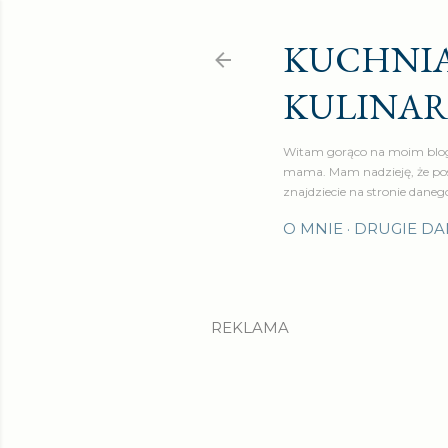
KUCHNIA
KULINA
Witam gorąco na moim blog
mama. Mam nadzieję, że pos
znajdziecie na stronie daneg
O MNIE
DRUGIE DA
REKLAMA