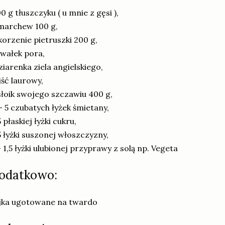
0 g tłuszczyku ( u mnie z gęsi ),
marchew 100 g,
korzenie pietruszki 200 g,
wałek pora,
ziarenka ziela angielskiego,
liść laurowy,
słoik swojego szczawiu 400 g,
- 5 czubatych łyżek śmietany,
5 płaskiej łyżki cukru,
5 łyżki suszonej włoszczyzny,
- 1,5 łyżki ulubionej przyprawy z solą np. Vegeta
odatkowo:
jka ugotowane na twardo