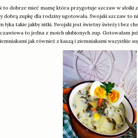
k to dobrze mieć mamę która przygotuje szczaw w słoiki z
y dobrą zupkę dla rodziny ugotowała. Swojski szczaw to ni
m łyka takie jakby nitki. Swojski jest świetny świeży i bez ch
czawiowa to jedna z moich ulubionych zup. Gotowałam ju
ziemniakami jak również z kaszą i ziemniakami wszystkie s