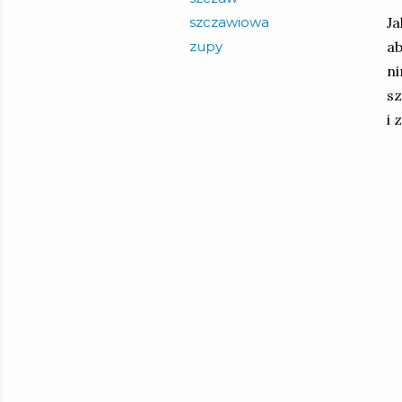
szczawiowa
Ja
zupy
ab
ni
sz
i 