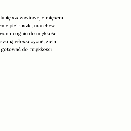
e lubię szczawiowej z mięsem
rzenie pietruszki, marchew
rednim ogniu do miękkości
szoną włoszczyznę, ziela
ą i gotować do miękkości