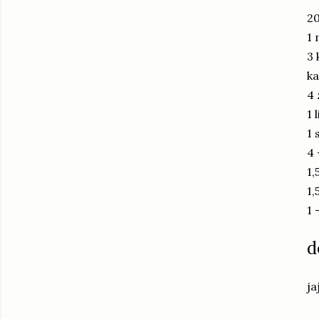
20
1 
3 
ka
4 
1 
1 
4 
1,
1,
1 
d
ja