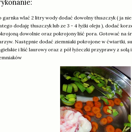
ykonanie:
 garnka wlać 2 litry wody dodać dowolny tłuszczyk ( ja ni
atego dodaję tłuszczyk lub ze 3 - 4 łyżki oleju ), dodać ko
krojoną dowolnie oraz pokrojony liść pora. Gotować na ś
rzyw. Następnie dodać ziemniaki pokrojone w ćwiartki, su
gielskie i liść laurowy oraz z pół łyżeczki przyprawy z sol
iemniaków