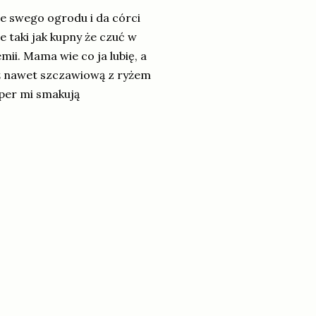
e swego ogrodu i da córci
e taki jak kupny że czuć w
emii. Mama wie co ja lubię, a
ż nawet szczawiową z ryżem
uper mi smakują