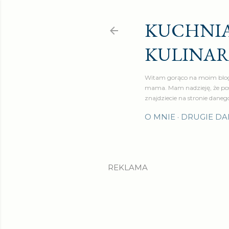
KUCHNIA
KULINA
Witam gorąco na moim blog
mama. Mam nadzieję, że pos
znajdziecie na stronie daneg
O MNIE
DRUGIE DA
REKLAMA