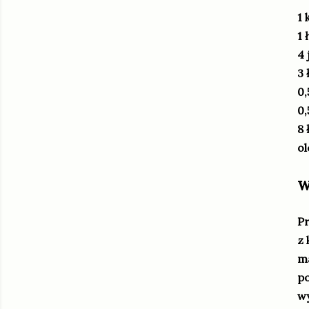
1 
1 
4 
3 
0,
0,
8 
ol
w
Pr
z 
ma
po
wy