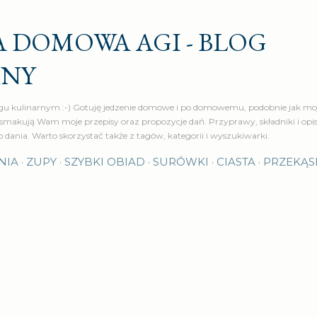
Przejdź do głównej zawartości
 DOMOWA AGI - BLOG
RNY
u kulinarnym :-) Gotuję jedzenie domowe i po domowemu, podobnie jak moj
makują Wam moje przepisy oraz propozycje dań. Przyprawy, składniki i op
o dania. Warto skorzystać także z tagów, kategorii i wyszukiwarki.
NIA
ZUPY
SZYBKI OBIAD
SURÓWKI
CIASTA
PRZEKĄS