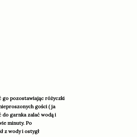
ć go pozostawiając różyczki
nieproszonych gości ( ja
ć do garnka zalać wodą i
ie minuty. Po
ł z wody i ostygł