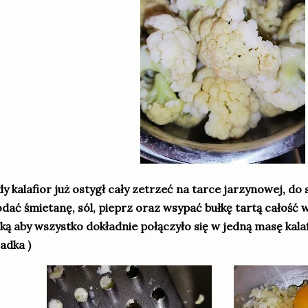
y kalafior już ostygł cały zetrzeć na tarce jarzynowej, do 
dać śmietanę, sól, pieprz oraz wsypać bułkę tartą całość 
ką aby wszystko dokładnie połączyło się w jedną masę kal
adka )