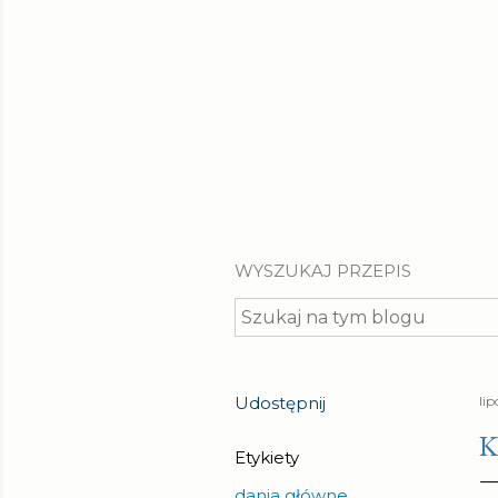
WYSZUKAJ PRZEPIS
Udostępnij
lip
K
Etykiety
dania główne