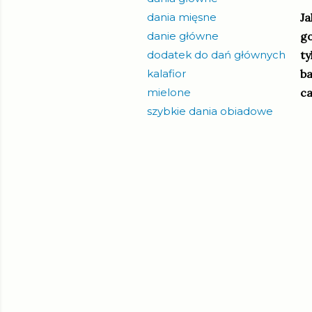
dania mięsne
Ja
danie główne
go
dodatek do dań głównych
ty
kalafior
ba
mielone
ca
szybkie dania obiadowe