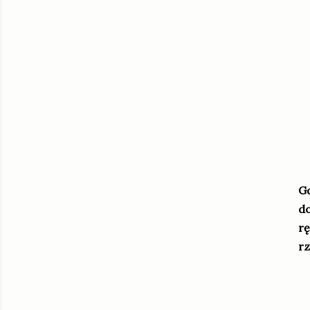
Gd
do
rę
rz