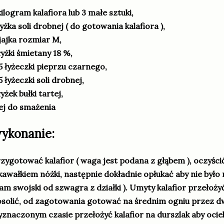
kilogram kalafiora lub 3 małe sztuki,
łyżka soli drobnej ( do gotowania kalafiora ),
jajka rozmiar M,
łyżki śmietany 18 %,
5 łyżeczki pieprzu czarnego,
5 łyżeczki soli drobnej,
łyżek bułki tartej,
ej do smażenia
ykonanie:
zygotować kalafior ( waga jest podana z głąbem ), oczyści
kawałkiem nóżki, następnie dokładnie opłukać aby nie było 
m swojski od szwagra z działki ). Umyty kalafior przełoży
solić, od zagotowania gotować na średnim ogniu przez dw
znaczonym czasie przełożyć kalafior na durszlak aby ociek