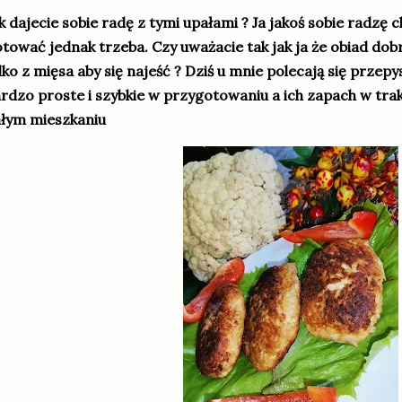
k dajecie sobie radę z tymi upałami ? Ja jakoś sobie radzę c
tować jednak trzeba. Czy uważacie tak jak ja że obiad dobr
lko z mięsa aby się najeść ? Dziś u mnie polecają się przepys
rdzo proste i szybkie w przygotowaniu a ich zapach w trak
łym mieszkaniu