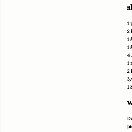
s
1 
2 
1 
1 
4 
1 
2 
3/
1 
w
Do
pi