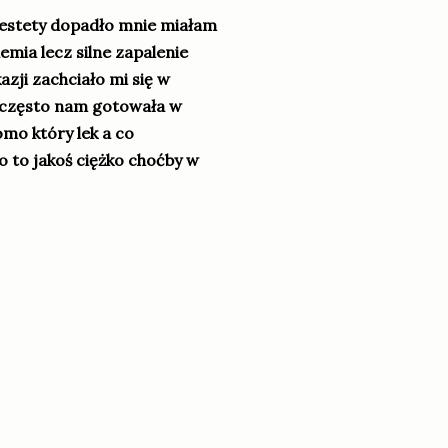
iestety dopadło mnie miałam
emia lecz silne zapalenie
kazji zachciało mi się w
o często nam gotowała w
omo który lek a co
o to jakoś ciężko choćby w