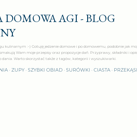
Przejdź do głównej zawartości
 DOMOWA AGI - BLOG
RNY
u kulinarnym :-) Gotuję jedzenie domowe i po domowemu, podobnie jak moj
makują Wam moje przepisy oraz propozycje dań. Przyprawy, składniki i op
o dania. Warto skorzystać także z tagów, kategorii i wyszukiwarki.
NIA
ZUPY
SZYBKI OBIAD
SURÓWKI
CIASTA
PRZEKĄS