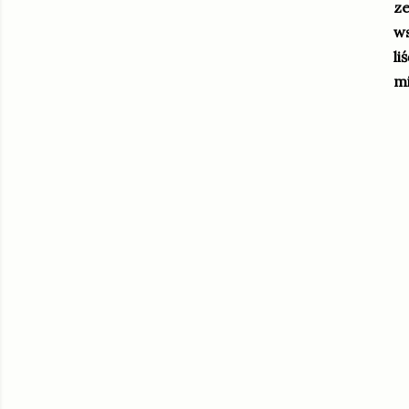
ze
ws
li
mi