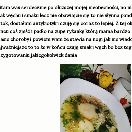
tam was serdecznie po dłuższej mojej nieobecności, no n
ak węchu i smaku lecz nie obawiajcie się to nie słynna pand
tok, dostałam antybiotyk i czuję się coraz to lepiej. Z tej o
ńcu coś zjeść i padło na zupę ryżankę którą mama bardz
asie choroby i powiem wam że stawia na nogi jak nie wiad
jważniejsze to to że w końcu czuję smak i węch bo bez teg
zygotowaniu jakiegokolwiek dania