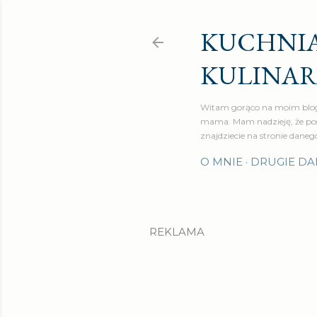
KUCHNIA
KULINA
Witam gorąco na moim blog
mama. Mam nadzieję, że pos
znajdziecie na stronie daneg
O MNIE
DRUGIE DA
REKLAMA