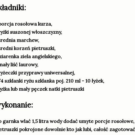
kładniki:
porcja rosołowa kurza,
łyżki suszonej włoszczyzny,
średnia marchew,
średni korzeń pietruszki,
ziarenka ziela angielskiego,
mały liść laurowy,
łyżeczki przyprawy uniwersalnej,
4 szklanki ryżu szklanka poj. 210 ml - 10 łyżek,
łyżka lub mały pęczek natki pietruszki
ykonanie:
 garnka wlać 1,5 litra wody dodać umyte porcje rosołowe
etruszki pokrojone dowolnie kto jak lubi, całość zagotowa