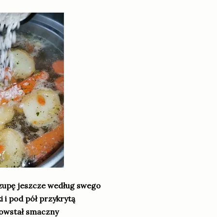
 zupę jeszcze według swego
 i pod pół przykrytą
powstał smaczny