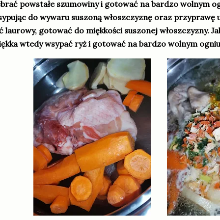
brać powstałe szumowiny i gotować na bardzo wolnym og
ypując do wywaru suszoną włoszczyznę oraz przyprawę uniw
ść laurowy, gotować do miękkości suszonej włoszczyzny. Ja
ękka wtedy wsypać ryż i gotować na bardzo wolnym ogniu