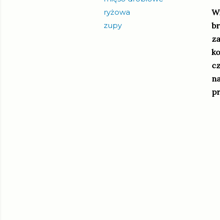
ryżowa
Wi
zupy
br
za
ko
cz
na
pr