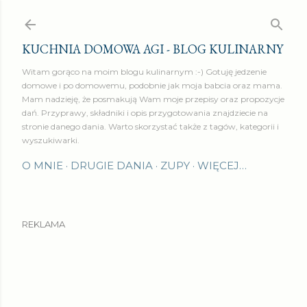
Przejdź do głównej zawartości
KUCHNIA DOMOWA AGI - BLOG KULINARNY
Witam gorąco na moim blogu kulinarnym :-) Gotuję jedzenie
domowe i po domowemu, podobnie jak moja babcia oraz mama.
Mam nadzieję, że posmakują Wam moje przepisy oraz propozycje
dań. Przyprawy, składniki i opis przygotowania znajdziecie na
stronie danego dania. Warto skorzystać także z tagów, kategorii i
wyszukiwarki.
O MNIE
DRUGIE DANIA
ZUPY
WIĘCEJ…
REKLAMA