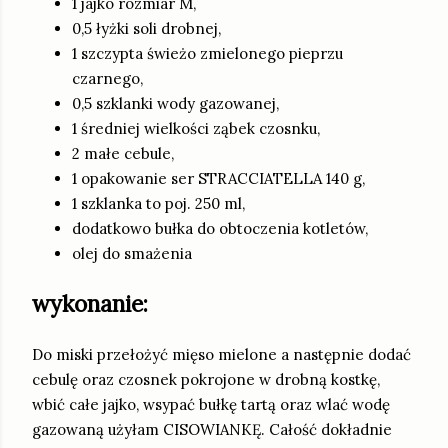
1 jajko rozmiar M,
0,5 łyżki soli drobnej,
1 szczypta świeżo zmielonego pieprzu
czarnego,
0,5 szklanki wody gazowanej,
1 średniej wielkości ząbek czosnku,
2 małe cebule,
1 opakowanie ser STRACCIATELLA 140 g,
1 szklanka to poj. 250 ml,
dodatkowo bułka do obtoczenia kotletów,
olej do smażenia
wykonanie:
Do miski przełożyć mięso mielone a następnie dodać
cebulę oraz czosnek pokrojone w drobną kostkę,
wbić całe jajko, wsypać bułkę tartą oraz wlać wodę
gazowaną użyłam CISOWIANKĘ. Całość dokładnie