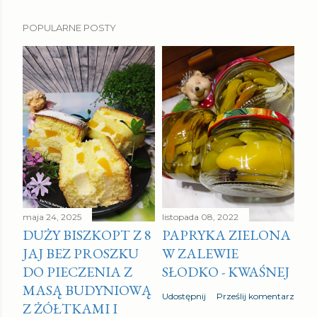
POPULARNE POSTY
maja 24, 2025
listopada 08, 2022
DUŻY BISZKOPT Z 8
PAPRYKA ZIELONA
JAJ BEZ PROSZKU
W ZALEWIE
DO PIECZENIA Z
SŁODKO - KWAŚNEJ
MASĄ BUDYNIOWĄ
Udostępnij
Prześlij komentarz
Z ŻÓŁTKAMI I