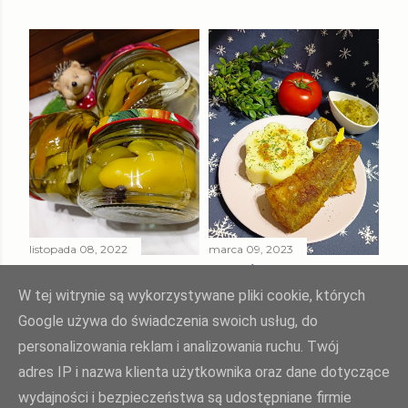
listopada 08, 2022
marca 09, 2023
PAPRYKA ZIELONA
SMAŻONY
W ZALEWIE
MORSZCZUK
W tej witrynie są wykorzystywane pliki cookie, których
SŁODKO - KWAŚNEJ
TUSZKA
Google używa do świadczenia swoich usług, do
personalizowania reklam i analizowania ruchu. Twój
Udostępnij
Prześlij komentarz
Udostępnij
Prześlij komentarz
adres IP i nazwa klienta użytkownika oraz dane dotyczące
wydajności i bezpieczeństwa są udostępniane firmie