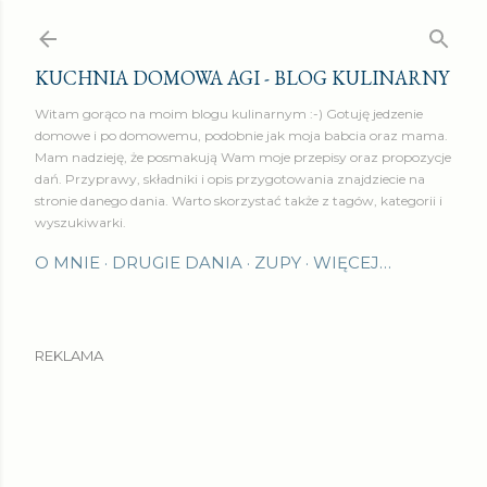
Przejdź do głównej zawartości
KUCHNIA DOMOWA AGI - BLOG KULINARNY
Witam gorąco na moim blogu kulinarnym :-) Gotuję jedzenie
domowe i po domowemu, podobnie jak moja babcia oraz mama.
Mam nadzieję, że posmakują Wam moje przepisy oraz propozycje
dań. Przyprawy, składniki i opis przygotowania znajdziecie na
stronie danego dania. Warto skorzystać także z tagów, kategorii i
wyszukiwarki.
O MNIE
DRUGIE DANIA
ZUPY
WIĘCEJ…
REKLAMA