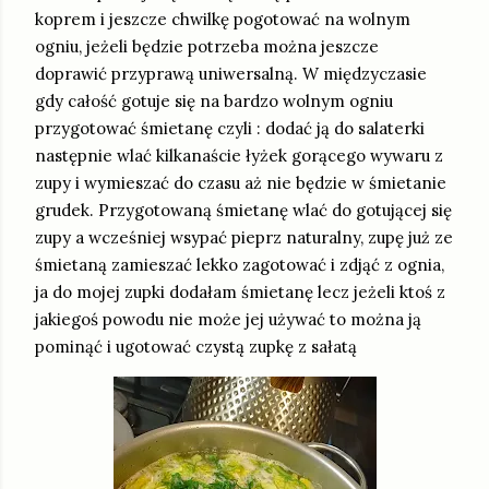
koprem i jeszcze chwilkę pogotować na wolnym
ogniu, jeżeli będzie potrzeba można jeszcze
doprawić przyprawą uniwersalną. W międzyczasie
gdy całość gotuje się na bardzo wolnym ogniu
przygotować śmietanę czyli : dodać ją do salaterki
następnie wlać kilkanaście łyżek gorącego wywaru z
zupy i wymieszać do czasu aż nie będzie w śmietanie
grudek. Przygotowaną śmietanę wlać do gotującej się
zupy a wcześniej wsypać pieprz naturalny, zupę już ze
śmietaną zamieszać lekko zagotować i zdjąć z ognia,
ja do mojej zupki dodałam śmietanę lecz jeżeli ktoś z
jakiegoś powodu nie może jej używać to można ją
pominąć i ugotować czystą zupkę z sałatą