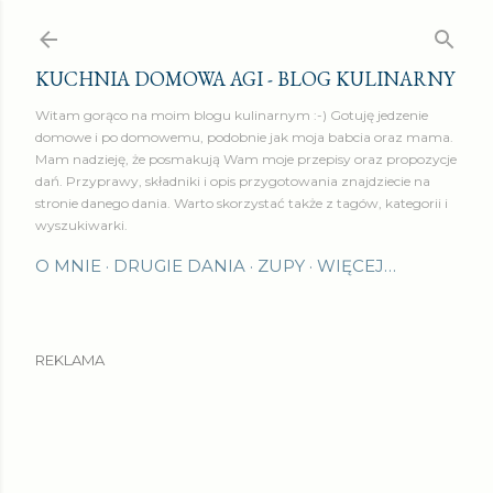
Przejdź do głównej zawartości
KUCHNIA DOMOWA AGI - BLOG KULINARNY
Witam gorąco na moim blogu kulinarnym :-) Gotuję jedzenie
domowe i po domowemu, podobnie jak moja babcia oraz mama.
Mam nadzieję, że posmakują Wam moje przepisy oraz propozycje
dań. Przyprawy, składniki i opis przygotowania znajdziecie na
stronie danego dania. Warto skorzystać także z tagów, kategorii i
wyszukiwarki.
O MNIE
DRUGIE DANIA
ZUPY
WIĘCEJ…
REKLAMA