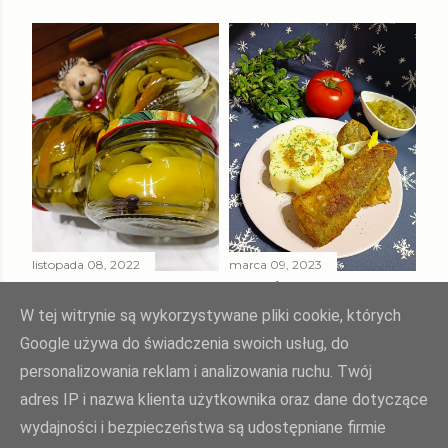
listopada 08, 2022
marca 09, 2023
PAPRYKA ZIELONA
SMAŻONY
W ZALEWIE
MORSZCZUK
W tej witrynie są wykorzystywane pliki cookie, których
SŁODKO - KWAŚNEJ
TUSZKA
Google używa do świadczenia swoich usług, do
personalizowania reklam i analizowania ruchu. Twój
Udostępnij
Prześlij komentarz
Udostępnij
Prześlij komentarz
adres IP i nazwa klienta użytkownika oraz dane dotyczące
wydajności i bezpieczeństwa są udostępniane firmie