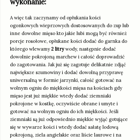
wykonanie:
A więc tak zaczynamy od opłukania kości
ogonkowych wieprzowych dostosowanych do zup lub
inne dowolne mięso kto jakie lubi mogą być również
porcje rosołowe, opłukane kości dodać do garnka do
którego wlewamy
2 litry
wody, następnie dodać
dowolnie pokrojoną marchew i całość doprowadzić
do zagotowania. Jak już się zagotuje delikatnie zdjąć
największe szumowiny i dodać dowolną przyprawę
uniwersalną w formie jarzynki, całość gotować na
wolnym ogniu do miękkości mięsa na kościach gdy
mięso jest już miękkie wtedy dodać ziemniaki
pokrojone w kostkę, oczywiście obrane i umyte i
gotować na wolnym ogniu do ich miękkości. Jeśli
ziemniaki są już odpowiednio miękkie wyjąć gotujące
się w wywarze kości i wtedy dodać sałatę lodową
pokrojoną, ziela angielskie oraz liście laurowe i na