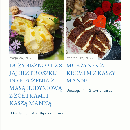
ś
l
i
j
k
o
m
e
maja 24, 2025
marca 08, 2022
DUŻY BISZKOPT Z 8
MURZYNEK Z
n
JAJ BEZ PROSZKU
KREMEM Z KASZY
t
DO PIECZENIA Z
MANNY
a
MASĄ BUDYNIOWĄ
r
Udostępnij
2 komentarze
Z ŻÓŁTKAMI I
z
KASZĄ MANNĄ
Udostępnij
Prześlij komentarz