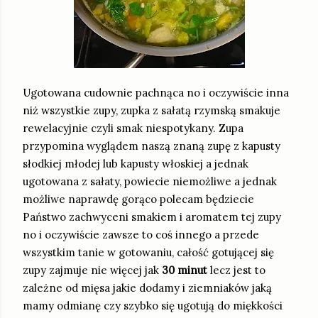
Ugotowana cudownie pachnąca no i oczywiście inna
niż wszystkie zupy, zupka z sałatą rzymską smakuje
rewelacyjnie czyli smak niespotykany. Zupa
przypomina wyglądem naszą znaną zupę z kapusty
słodkiej młodej lub kapusty włoskiej a jednak
ugotowana z sałaty, powiecie niemożliwe a jednak
możliwe naprawdę gorąco polecam będziecie
Państwo zachwyceni smakiem i aromatem tej zupy
no i oczywiście zawsze to coś innego a przede
wszystkim tanie w gotowaniu, całość gotującej się
zupy zajmuje nie więcej jak
30 minut
lecz jest to
zależne od mięsa jakie dodamy i ziemniaków jaką
mamy odmianę czy szybko się ugotują do miękkości