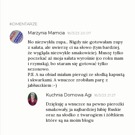
KOMENTARZE
Marzynia Mamcia
18/3/23 20:07
No niezwykła zupa... Nigdy nie gotowałam zupy
z sałata, ale uwierzę ci na słowo (tym bardziej,
że wygląda niezwykle smakowicie). Muszę tylko
poczekać aż moja sałata wyrośnie (co roku mam
i rzymską), bo staram się gotować tylko
sezonowo.
P.S. A na obiad miałam pierogi ze słodką kapustą
i skwarkami. A wnuczce zrobiłam parę z
jabłuszkiem :-)
Kuchnia Domowa Agi
18/3/23 21:27
Dziękuję a wnuczce na pewno pierożki
smakowały, ja najbardziej lubię Ruskie
oraz na słodko z twarogiem i żółtkiem
które są na moim blogu