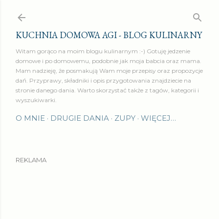
Przejdź do głównej zawartości
KUCHNIA DOMOWA AGI - BLOG KULINARNY
Witam gorąco na moim blogu kulinarnym :-) Gotuję jedzenie
domowe i po domowemu, podobnie jak moja babcia oraz mama.
Mam nadzieję, że posmakują Wam moje przepisy oraz propozycje
dań. Przyprawy, składniki i opis przygotowania znajdziecie na
stronie danego dania. Warto skorzystać także z tagów, kategorii i
wyszukiwarki.
O MNIE
DRUGIE DANIA
ZUPY
WIĘCEJ…
REKLAMA