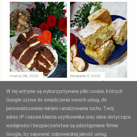
marca 08, 2022
listopada 11, 2022
MURZYNEK Z
CIASTO " UŚMIECH
KREMEM Z KASZY
TEŚCIOWEJ "
W tej witrynie są wykorzystywane pliki cookie, których
MANNY
Google używa do świadczenia swoich usług, do
Udostępnij
4 komentarze
personalizowania reklam i analizowania ruchu. Twój
Udostępnij
2 komentarze
adres IP i nazwa klienta użytkownika oraz dane dotyczące
wydajności i bezpieczeństwa są udostępniane firmie
Google, by zapewnić odpowiednią jakość usług,