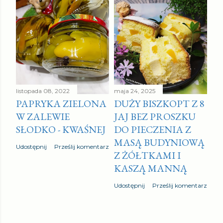
listopada 08, 2022
maja 24, 2025
PAPRYKA ZIELONA
DUŻY BISZKOPT Z 8
W ZALEWIE
JAJ BEZ PROSZKU
SŁODKO - KWAŚNEJ
DO PIECZENIA Z
MASĄ BUDYNIOWĄ
Udostępnij
Prześlij komentarz
Z ŻÓŁTKAMI I
KASZĄ MANNĄ
Udostępnij
Prześlij komentarz