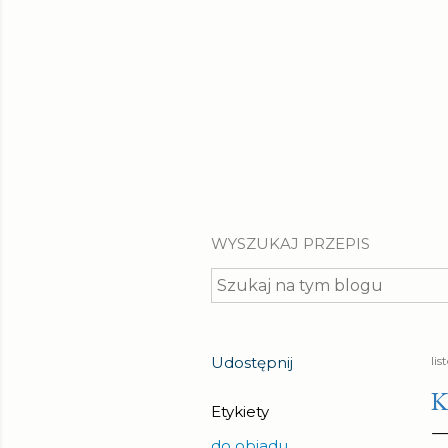
WYSZUKAJ PRZEPIS
Udostępnij
lis
K
Etykiety
do obiadu