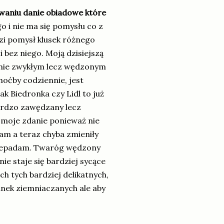
owaniu danie obiadowe które
o i nie ma się pomysłu co z
zi pomysł klusek różnego
 bez niego. Moją dzisiejszą
 nie zwykłym lecz wędzonym
hoćby codziennie, jest
k Biedronka czy Lidl to już
bardzo zawędzany lecz
 moje zdanie ponieważ nie
am a teraz chyba zmieniły
przepadam. Twaróg wędzony
ie staje się bardziej sycące
h tych bardziej delikatnych,
nek ziemniaczanych ale aby