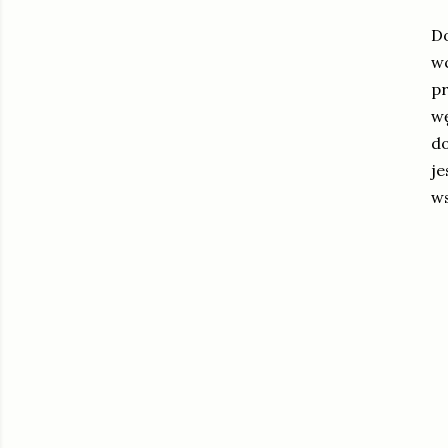
Do
wc
pr
wę
d
je
ws