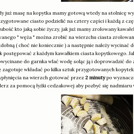
y już masę na kopytka mamy gotową wtedy na stolnicę w
zygotowane ciasto podzielić na cztery części i każdą z cz
ubość kto jaką sobie życzy, jak już mamy zrolowany kawałe
anego " węża " można zrobić na wierzchu ciasta zrolowa
dobną ( choć nie koniecznie ) a następnie należy wycinać d
k postępować z każdym kawałkiem ciasta kopytkowego. Jak
wycinane do garnka wlać wodę soląc ją i doprowadzić do
ę zagotuje wkładać po kilka sztuk przygotowanych kopytek
płynięcia na wierzch gotować przez
2 minuty
po wyznacz
lerz za pomocą łyżki cedzakowej aby pozbyć się nadmiaru