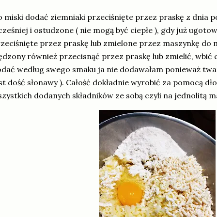
 miski dodać ziemniaki przeciśnięte przez praskę z dnia
ześniej i ostudzone ( nie mogą być ciepłe ), gdy już ugot
zeciśnięte przez praskę lub zmielone przez maszynkę do
dzony również przecisnąć przez praskę lub zmielić, wbić ca
odać według swego smaku ja nie dodawałam ponieważ tw
st dość słonawy ). Całość dokładnie wyrobić za pomocą dło
zystkich dodanych składników ze sobą czyli na jednolitą 