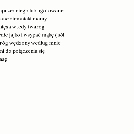
 poprzedniego lub ugotowane
owane ziemniaki mamy
 mięsa wtedy twaróg
łe jajko i wsypać mąkę ( sól
aróg wędzony według mnie
ni do połączenia się
masę