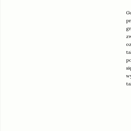
Gd
pr
gr
zw
oz
ta
po
si
wy
ta