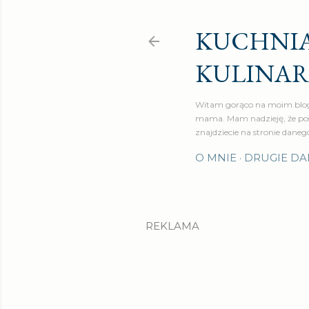
KUCHNIA
KULINA
Witam gorąco na moim blog
mama. Mam nadzieję, że pos
znajdziecie na stronie daneg
O MNIE
DRUGIE DA
REKLAMA