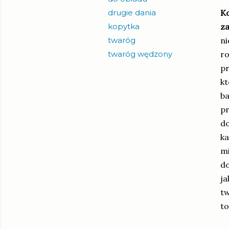
drugie dania
Ko
kopytka
z
twaróg
ni
twaróg wędzony
ro
pr
kt
ba
pr
do
ka
mi
do
ja
tw
to