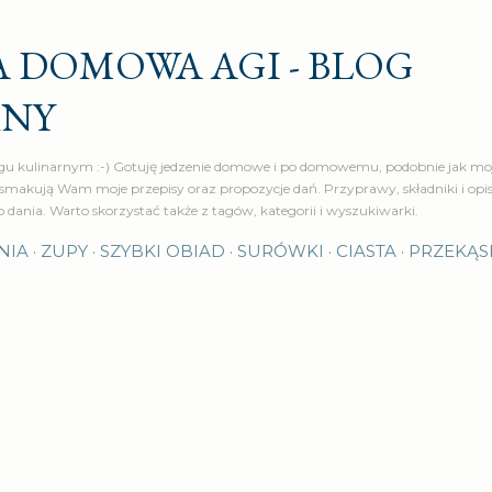
Przejdź do głównej zawartości
 DOMOWA AGI - BLOG
RNY
u kulinarnym :-) Gotuję jedzenie domowe i po domowemu, podobnie jak moj
makują Wam moje przepisy oraz propozycje dań. Przyprawy, składniki i op
o dania. Warto skorzystać także z tagów, kategorii i wyszukiwarki.
NIA
ZUPY
SZYBKI OBIAD
SURÓWKI
CIASTA
PRZEKĄS