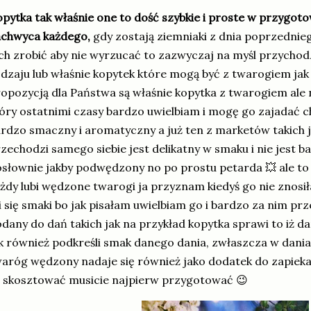
pytka tak właśnie one to dość szybkie i proste w przygot
achwyca każdego,
gdy zostają ziemniaki z dnia poprzednieg
ch zrobić aby nie wyrzucać to zazwyczaj na myśl przychod
dzaju lub właśnie kopytek które mogą być z twarogiem jak i
opozycją dla Państwa są właśnie kopytka z twarogiem ale
óry ostatnimi czasy bardzo uwielbiam i mogę go zajadać c
rdzo smaczny i aromatyczny a już ten z marketów takich ja
zechodzi samego siebie jest delikatny w smaku i nie jest 
słownie jakby podwędzony no po prostu petarda 💥 ale to
żdy lubi wędzone twarogi ja przyznam kiedyś go nie znosił
 się smaki bo jak pisałam uwielbiam go i bardzo za nim 
dany do dań takich jak na przykład kopytka sprawi to iż dan
k również podkreśli smak danego dania, zwłaszcza w daniac
aróg wędzony nadaje się również jako dodatek do zapieka
 skosztować musicie najpierw przygotować 😉