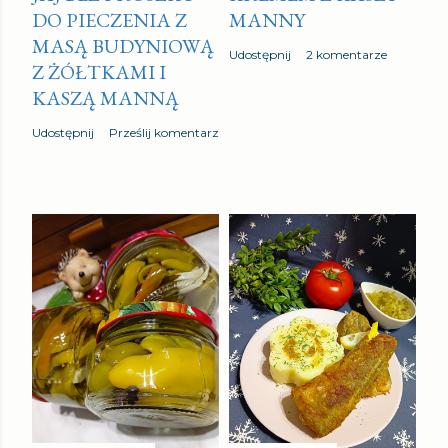
DO PIECZENIA Z
MANNY
a
MASĄ BUDYNIOWĄ
r
Udostępnij
2 komentarze
Z ŻÓŁTKAMI I
z
KASZĄ MANNĄ
Udostępnij
Prześlij komentarz