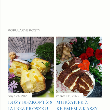
P
POPULARNE POSTY
r
z
e
ś
l
i
j
k
o
m
e
maja 24, 2025
marca 08, 2022
DUŻY BISZKOPT Z 8
MURZYNEK Z
n
JAJ BEZ PROSZKU
KREMEM Z KASZY
t