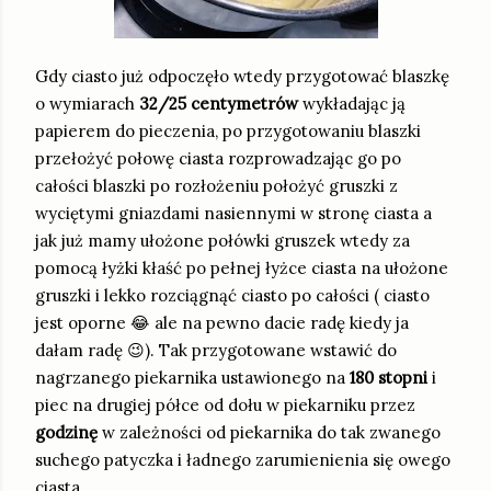
Gdy ciasto już odpoczęło wtedy przygotować blaszkę
o wymiarach
32/25 centymetrów
wykładając ją
papierem do pieczenia, po przygotowaniu blaszki
przełożyć połowę ciasta rozprowadzając go po
całości blaszki po rozłożeniu położyć gruszki z
wyciętymi gniazdami nasiennymi w stronę ciasta a
jak już mamy ułożone połówki gruszek wtedy za
pomocą łyżki kłaść po pełnej łyżce ciasta na ułożone
gruszki i lekko rozciągnąć ciasto po całości ( ciasto
jest oporne 😂 ale na pewno dacie radę kiedy ja
dałam radę 😉). Tak przygotowane wstawić do
nagrzanego piekarnika ustawionego na
180 stopni
i
piec na drugiej półce od dołu w piekarniku przez
godzinę
w zależności od piekarnika do tak zwanego
suchego patyczka i ładnego zarumienienia się owego
ciasta