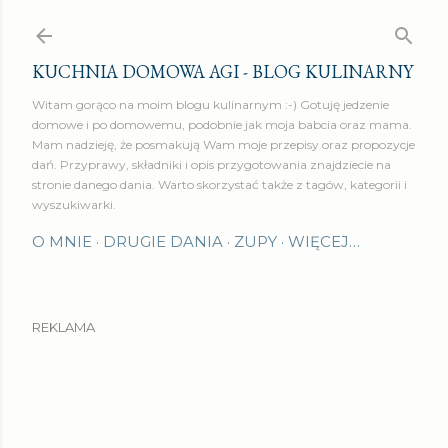
Przejdź do głównej zawartości
KUCHNIA DOMOWA AGI - BLOG KULINARNY
Witam gorąco na moim blogu kulinarnym :-) Gotuję jedzenie
domowe i po domowemu, podobnie jak moja babcia oraz mama.
Mam nadzieję, że posmakują Wam moje przepisy oraz propozycje
dań. Przyprawy, składniki i opis przygotowania znajdziecie na
stronie danego dania. Warto skorzystać także z tagów, kategorii i
wyszukiwarki.
O MNIE
DRUGIE DANIA
ZUPY
WIĘCEJ…
REKLAMA