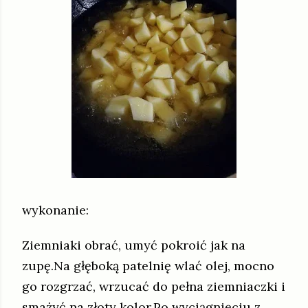
wykonanie:
Ziemniaki obrać, umyć pokroić jak na
zupę.Na głęboką patelnię wlać olej, mocno
go rozgrzać, wrzucać do pełna ziemniaczki i
smażyć na złoty kolor.Po wyciągnięciu z