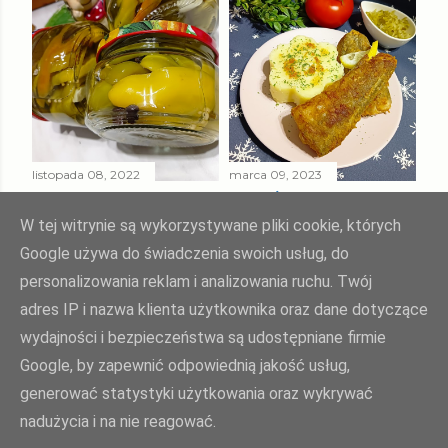
listopada 08, 2022
marca 09, 2023
PAPRYKA ZIELONA
SMAŻONY
W ZALEWIE
MORSZCZUK
W tej witrynie są wykorzystywane pliki cookie, których
SŁODKO - KWAŚNEJ
TUSZKA
Google używa do świadczenia swoich usług, do
personalizowania reklam i analizowania ruchu. Twój
Udostępnij
Prześlij komentarz
Udostępnij
Prześlij komentarz
adres IP i nazwa klienta użytkownika oraz dane dotyczące
wydajności i bezpieczeństwa są udostępniane firmie
Google, by zapewnić odpowiednią jakość usług,
Agnieszka Żuk - Swojskie jedzonko, domowa kuchnia Agi
generować statystyki użytkowania oraz wykrywać
nadużycia i na nie reagować.
polityka prywatności
| opiekun bloga:
weblove.pl