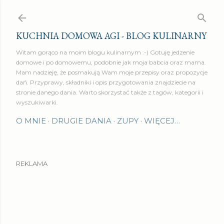
Przejdź do głównej zawartości
KUCHNIA DOMOWA AGI - BLOG KULINARNY
Witam gorąco na moim blogu kulinarnym :-) Gotuję jedzenie
domowe i po domowemu, podobnie jak moja babcia oraz mama.
Mam nadzieję, że posmakują Wam moje przepisy oraz propozycje
dań. Przyprawy, składniki i opis przygotowania znajdziecie na
stronie danego dania. Warto skorzystać także z tagów, kategorii i
wyszukiwarki.
O MNIE
DRUGIE DANIA
ZUPY
WIĘCEJ…
REKLAMA