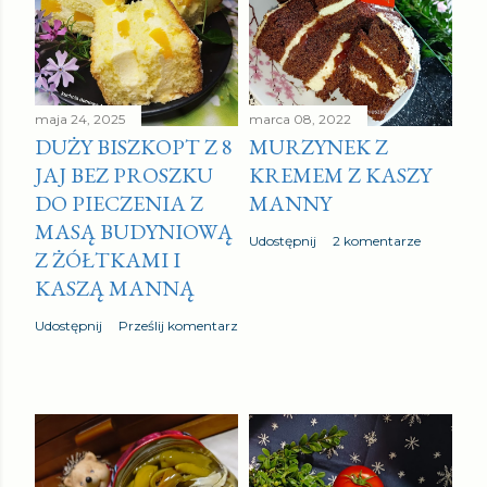
maja 24, 2025
marca 08, 2022
DUŻY BISZKOPT Z 8
MURZYNEK Z
JAJ BEZ PROSZKU
KREMEM Z KASZY
DO PIECZENIA Z
MANNY
MASĄ BUDYNIOWĄ
Udostępnij
2 komentarze
Z ŻÓŁTKAMI I
KASZĄ MANNĄ
Udostępnij
Prześlij komentarz