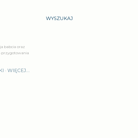
WYSZUKAJ
a babcia oraz
is przygotowania
KI
WIĘCEJ…