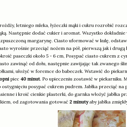
rożdży, letniego mleka, łyżeczki mąki i cukru rozrobić rozc
ką. Następnie dodać cukier i aromat. Wszystko dokładnie
zpuszczoną margarynę. Ciasto uformować w kulę, odstawi
asto wyrośnie przeciąć nożem na pół, pierwszą jak i drugą
kroić paseczki około 5 - 6 cm, Posypać ciasto cukrem z c
asto zawinąć od dołu, następnie zawijając tak zwanego śli
błkami, ułożyć w foremce do babeczek. Wstawić do pieka
opni
piec
40 minut
. Po upieczeniu zostawić w piekarniku. 
 ostygnięciu posypać cukrem pudrem. Jabłka przeciąć na 
sienne i kroić cienkie plasterki, do garnka włożyć jabłka 
okiem, od zagotowania gotować
2 minuty
aby jabłka zmiękł