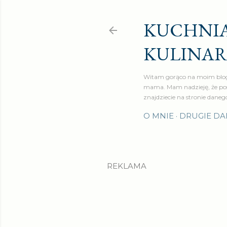
KUCHNIA
KULINA
Witam gorąco na moim blog
mama. Mam nadzieję, że pos
znajdziecie na stronie daneg
O MNIE
DRUGIE DA
REKLAMA