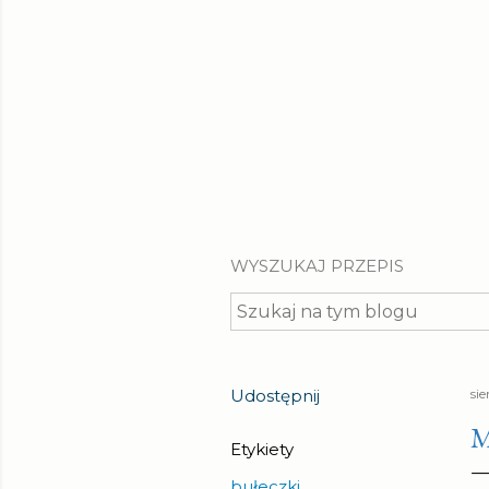
WYSZUKAJ PRZEPIS
Udostępnij
si
M
Etykiety
bułeczki