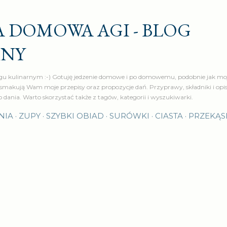
Przejdź do głównej zawartości
 DOMOWA AGI - BLOG
RNY
u kulinarnym :-) Gotuję jedzenie domowe i po domowemu, podobnie jak moj
makują Wam moje przepisy oraz propozycje dań. Przyprawy, składniki i op
o dania. Warto skorzystać także z tagów, kategorii i wyszukiwarki.
NIA
ZUPY
SZYBKI OBIAD
SURÓWKI
CIASTA
PRZEKĄS