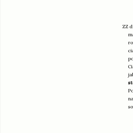
ZZ d
mą
ro
ci
po
Ci
ja
st
Po
na
s