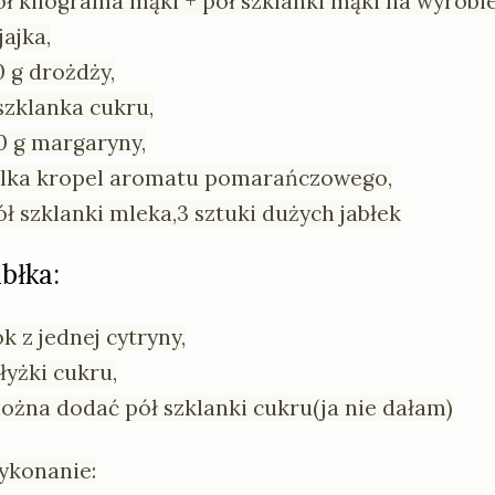
ół kilograma
mąki + pół szklanki mąki na wyrobie
jajka,
0 g
drożdży,
 szklanka
cukru,
0 g
margaryny,
ilka
kropel aromatu pomarańczowego,
ół szklanki
mleka,
3 sztuki
dużych jabłek
abłka:
ok z jednej cytryny,
 łyżki
cukru,
ożna dodać pół szklanki cukru(ja nie dałam)
ykonanie: