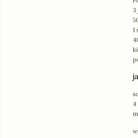
P
3
5
1
4
k
p
j
s
4
m
w