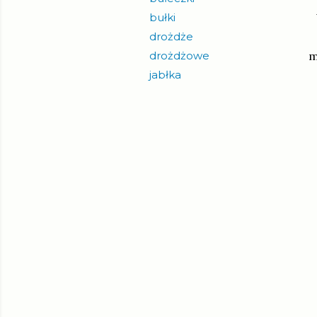
bułki
drożdże
drożdżowe
m
jabłka