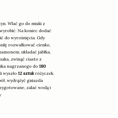
zyn. Wlać go do miski z
 wyrobić. Na koniec dodać
ć do wyrośnięcia. Gdy
 kulę rozwałkować cienko,
ynamonem, układać jabłka,
maka, zwinąć ciasto z
rnika nagrzanego do
180
Mi wyszło
12 sztuk
różyczek.
pół, wydrążyć gniazda
przygotowane, zalać wodą i
y