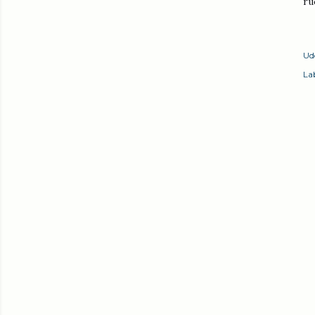
ru
Ud
Lab