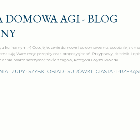
Przejdź do głównej zawartości
 DOMOWA AGI - BLOG
RNY
u kulinarnym :-) Gotuję jedzenie domowe i po domowemu, podobnie jak moj
makują Wam moje przepisy oraz propozycje dań. Przyprawy, składniki i op
o dania. Warto skorzystać także z tagów, kategorii i wyszukiwarki.
NIA
ZUPY
SZYBKI OBIAD
SURÓWKI
CIASTA
PRZEKĄS