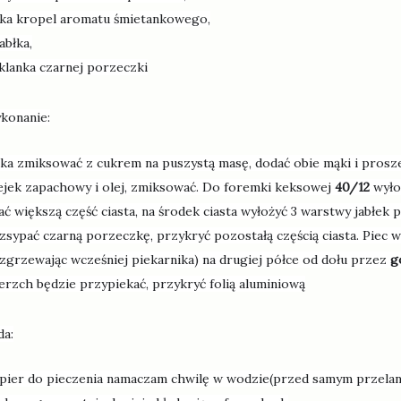
lka kropel aromatu śmietankowego,
jabłka,
klanka czarnej porzeczki
konanie:
jka zmiksować z cukrem na puszystą masę, dodać obie mąki i prosz
ejek zapachowy i olej, zmiks
ować. Do foremki keksowej
40/12
wyło
ać większą część ciasta, na środek ciasta wyłożyć 3 warstwy jabłek
zsypać czarną porzeczkę, przykryć pozostałą częścią ciasta. Piec 
zgrzewając wcześniej piekarnika) na drugiej półce od dołu przez
g
erzch będzie przypiekać, przykryć folią aluminiową
da:
pier do pieczenia namaczam chwilę w wodzie(przed samym przelani