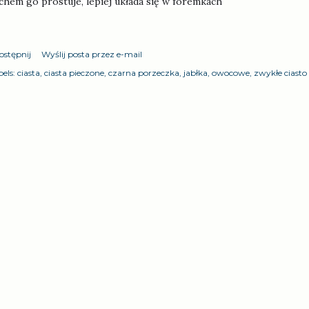
chem go prostuje, lepiej układa się w foremkach
ostępnij
Wyślij posta przez e-mail
els:
ciasta
ciasta pieczone
czarna porzeczka
jabłka
owocowe
zwykłe ciasto