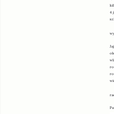
ki
4 
sz
wy
Ja
ol
wl
ro
ro
wi
ra
Pa