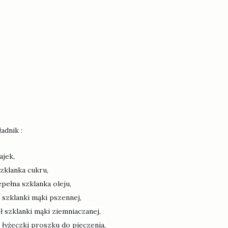
ładnik :
jajek,
szklanka cukru,
epełna szklanka oleju,
5 szklanki mąki pszennej,
ł szklanki mąki ziemniaczanej,
5 łyżeczki proszku do pieczenia,