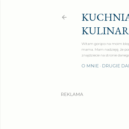
KUCHNIA
KULINA
Witam gorąco na moim blog
mama. Mam nadzieję, że pos
znajdziecie na stronie daneg
O MNIE
DRUGIE DA
REKLAMA