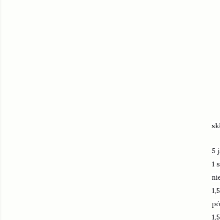
sk
5 
1 
ni
1,
pó
1,