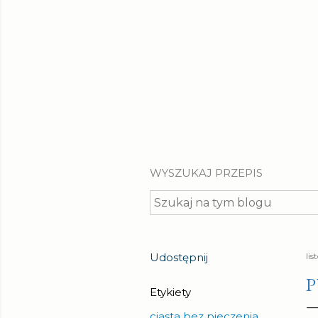
WYSZUKAJ PRZEPIS
Udostępnij
li
P
Etykiety
ciasta bez pieczenia