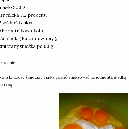
masło 200 g,
litr mleka 3,2 procent,
5 szklanki cukru,
 herbatników około,
galaretki ( kolor dowolny ),
śmietany śnieżka po 60
g
konanie:
 miski dodać śmietany i jajka całość zmiksować na jednolitą gładką 
ietaną