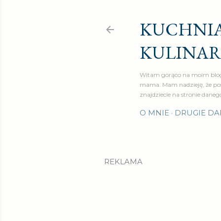
KUCHNIA
KULINA
Witam gorąco na moim blog
mama. Mam nadzieję, że pos
znajdziecie na stronie daneg
O MNIE
DRUGIE DA
REKLAMA