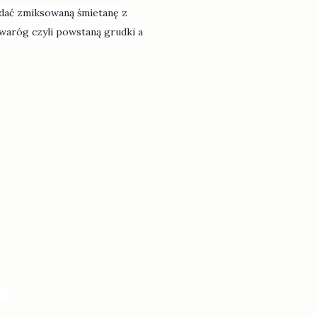
odać zmiksowaną śmietanę z
twaróg czyli powstaną grudki a