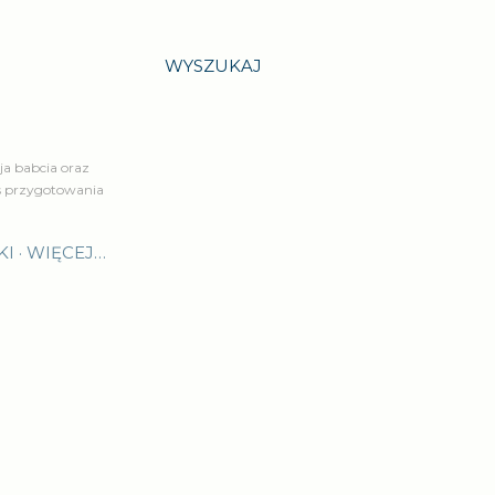
WYSZUKAJ
a babcia oraz
is przygotowania
KI
WIĘCEJ…