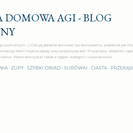
Przejdź do głównej zawartości
 DOMOWA AGI - BLOG
RNY
u kulinarnym :-) Gotuję jedzenie domowe i po domowemu, podobnie jak moj
makują Wam moje przepisy oraz propozycje dań. Przyprawy, składniki i op
o dania. Warto skorzystać także z tagów, kategorii i wyszukiwarki.
NIA
ZUPY
SZYBKI OBIAD
SURÓWKI
CIASTA
PRZEKĄS