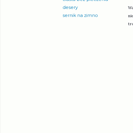
desery
Wc
sernik na zimno
ni
tr