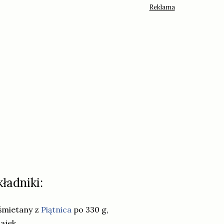
kładniki:
śmietany z
Piątnica
po 330 g,
jajek,