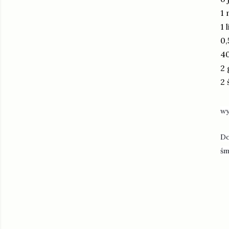
1 
1 
0,
40
2 
2 
wy
Do
śm