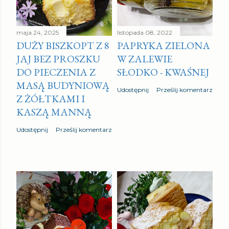
maja 24, 2025
listopada 08, 2022
DUŻY BISZKOPT Z 8
PAPRYKA ZIELONA
JAJ BEZ PROSZKU
W ZALEWIE
DO PIECZENIA Z
SŁODKO - KWAŚNEJ
MASĄ BUDYNIOWĄ
Udostępnij
Prześlij komentarz
Z ŻÓŁTKAMI I
KASZĄ MANNĄ
Udostępnij
Prześlij komentarz