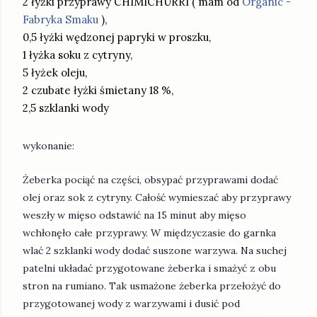
2 łyżk
i przyprawy CHIMICHURRI ( mam od
Organic -
Fabryka Smaku
),
0,5 łyżki wędzonej papryki w proszku,
1 łyżka soku z cytryny,
5 łyżek oleju,
2 czubate łyżki śmietany 18 %,
2,5 szklanki wody
wykonanie:
Żeberka pociąć na części, obsypać przyprawami dodać
olej oraz sok z cytryny. Całość wymieszać aby przyprawy
weszły w mięso odstawić na 15 minut aby mięso
wchłonęło całe przyprawy. W międzyczasie do garnka
wlać 2 szklanki wody dodać suszone warzywa. Na suchej
patelni układać przygotowane żeberka i smażyć z obu
stron na rumiano. Tak usmażone żeberka przełożyć do
przygotowanej wody z warzywami i dusić pod