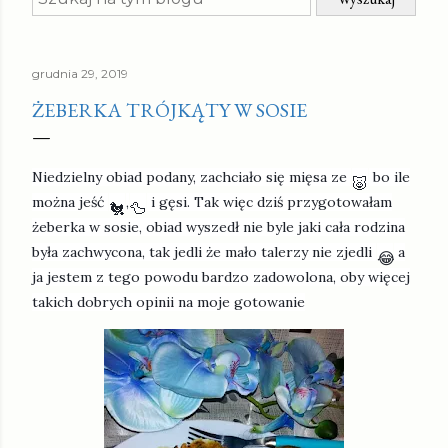
grudnia 29, 2019
ŻEBERKA TRÓJKĄTY W SOSIE
Niedzielny obiad podany, zachciało się mięsa ze
bo ile
🐷
można jeść
,
i gęsi. Tak więc dziś przygotowałam
🐔
🦆
żeberka w sosie, obiad wyszedł nie byle jaki cała rodzina
była zachwycona, tak jedli że mało talerzy nie zjedli
a
😂
ja jestem z tego powodu bardzo zadowolona, oby więcej
takich dobrych opinii na moje gotowanie