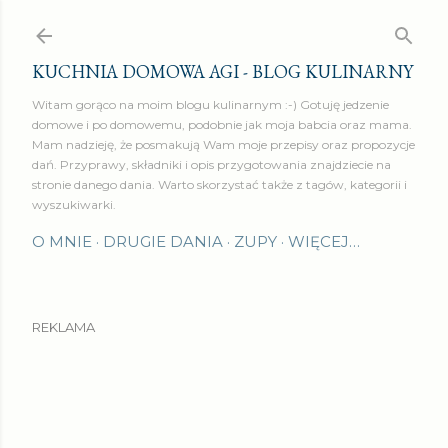
Przejdź do głównej zawartości
KUCHNIA DOMOWA AGI - BLOG KULINARNY
Witam gorąco na moim blogu kulinarnym :-) Gotuję jedzenie
domowe i po domowemu, podobnie jak moja babcia oraz mama.
Mam nadzieję, że posmakują Wam moje przepisy oraz propozycje
dań. Przyprawy, składniki i opis przygotowania znajdziecie na
stronie danego dania. Warto skorzystać także z tagów, kategorii i
wyszukiwarki.
O MNIE
DRUGIE DANIA
ZUPY
WIĘCEJ…
REKLAMA