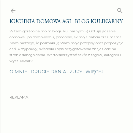
Przejdź do głównej zawartości
KUCHNIA DOMOWA AGI - BLOG KULINARNY
Witam gorąco na moim blogu kulinarnym :-) Gotuję jedzenie
domowe i po domowemu, podobnie jak moja babcia oraz mama.
Mam nadzieję, że posmakują Wam moje przepisy oraz propozycje
dań. Przyprawy, składniki i opis przygotowania znajdziecie na
stronie danego dania. Warto skorzystać także z tagów, kategorii i
wyszukiwarki.
O MNIE
DRUGIE DANIA
ZUPY
WIĘCEJ…
REKLAMA