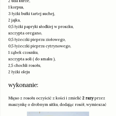
2 uda kurze,
1 korpus,
3 łyżki bułki tartej suchej,
2 jajka,
0,5 łyżki papryki słodkiej w proszku,
szczypta oregano,
0,5 łyżeczki pieprzu ziołowego,
0,5 łyżeczki pieprzu cytrynowego,
1 ząbek czosnku,
szczypta soli ( do smaku ),
2,5 chochli rosołu,
2 łyżki oleju
wykonanie:
Mięso z rosołu oczyścić z kości i zmielić
2 razy
przez
maszynkę o drobnym sitku, dodając rosół, wymieszać