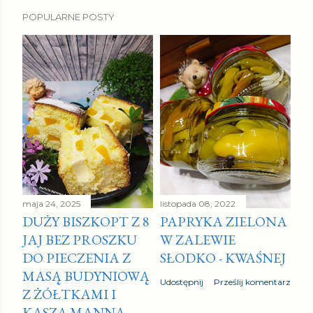
POPULARNE POSTY
maja 24, 2025
listopada 08, 2022
DUŻY BISZKOPT Z 8
PAPRYKA ZIELONA
JAJ BEZ PROSZKU
W ZALEWIE
DO PIECZENIA Z
SŁODKO - KWAŚNEJ
MASĄ BUDYNIOWĄ
Udostępnij
Prześlij komentarz
Z ŻÓŁTKAMI I
KASZĄ MANNĄ