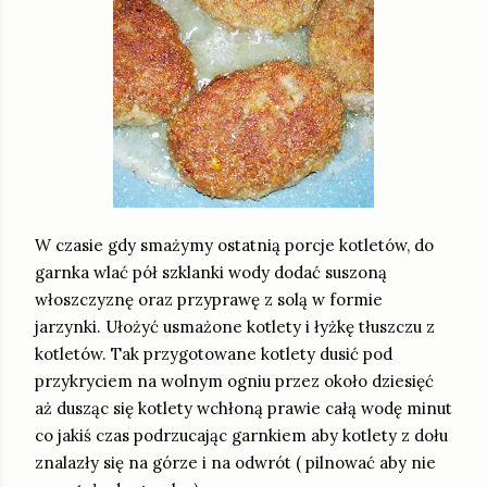
W czasie gdy smażymy ostatnią porcje kotletów, do
garnka wlać pół szklanki wody dodać suszoną
włoszczyznę oraz przyprawę z solą w formie
jarzynki. Ułożyć usmażone kotlety i łyżkę tłuszczu z
kotletów. Tak przygotowane kotlety dusić pod
przykryciem na wolnym ogniu przez około dziesięć
aż dusząc się kotlety wchłoną prawie całą wodę minut
co jakiś czas podrzucając garnkiem aby kotlety z dołu
znalazły się na górze i na odwrót ( pilnować aby nie