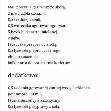
680 g piersi z gęsi wraz ze skórą,
2 małe ząbki czosnku,
0,5 średniej cebuli,
0,5 woreczka ugotowanego ryżu,
5 łyżek bułki tartej mielonej,
2 jajka,
1 łyżeczka przyprawy z solą,
0,5 łyżeczki pieprzu czarnego,
olej do smażenia,
bułka tarta do obtoczenia kotletów.
dodatkowo:
0,5 szklanki gotowanej zimnej wody ( szklanka
pojemność 210 ml ),
1 łyżka suszonej włoszczyzny,
0,5 łyżeczki przyprawy z solą.