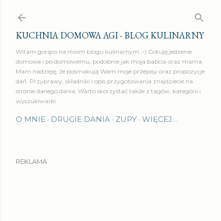
Przejdź do głównej zawartości
KUCHNIA DOMOWA AGI - BLOG KULINARNY
Witam gorąco na moim blogu kulinarnym :-) Gotuję jedzenie
domowe i po domowemu, podobnie jak moja babcia oraz mama.
Mam nadzieję, że posmakują Wam moje przepisy oraz propozycje
dań. Przyprawy, składniki i opis przygotowania znajdziecie na
stronie danego dania. Warto skorzystać także z tagów, kategorii i
wyszukiwarki.
O MNIE
DRUGIE DANIA
ZUPY
WIĘCEJ…
REKLAMA