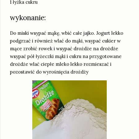
1 łyżka cukru
wykonanie:
Do miski wsypać mąkę, wbić całe jajko. Jogurt lekko
podgrzać i również wlać do mąki, wsypać cukier w
mące zrobić rowek i wsypać drożdże na drożdże
wsypać pół łyżeczki mąki i cukru na przygotowane
drożdże wlać ciepłe mleko lekko rozmieszać i
pozostawić do wyrośnięcia drożdży