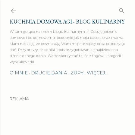
Przejdź do głównej zawartości
KUCHNIA DOMOWA AGI - BLOG KULINARNY
Witam gorąco na moim blogu kulinarnym :-) Gotuję jedzenie
domowe i po domowemu, podobnie jak moja babcia oraz mama.
Mam nadzieję, że posmakują Wam moje przepisy oraz propozycje
dań. Przyprawy, składniki i opis przygotowania znajdziecie na
stronie danego dania. Warto skorzystać także z tagów, kategorii i
wyszukiwarki.
O MNIE
DRUGIE DANIA
ZUPY
WIĘCEJ…
REKLAMA