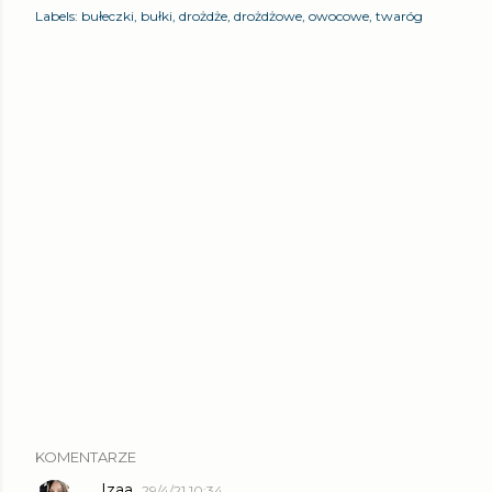
Labels:
bułeczki
bułki
drożdże
drożdżowe
owocowe
twaróg
KOMENTARZE
Izaa
29/4/21 10:34