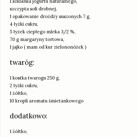
1 szklanka jogurtu naturalnego,
szczypta soli drobnej,
1 opakowanie drożdży suszonych 7 g,
4 łyżki cukru,
5 łyżek ciepłego mleka 3/2 %,
70 g margaryny tortowa,
1 jajko ( mam od kur zielononóżek )
twaróg:
1 kostka twarogu 250 g,
2 łyżki cukru,
1 żółtko,
10 kropli aromatu śmietankowego
dodatkowo:
1 żółtko,