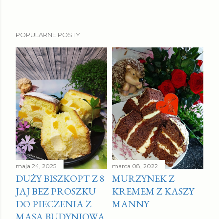
P
POPULARNE POSTY
r
z
e
ś
l
i
j
k
o
m
e
maja 24, 2025
marca 08, 2022
DUŻY BISZKOPT Z 8
MURZYNEK Z
n
JAJ BEZ PROSZKU
KREMEM Z KASZY
t
DO PIECZENIA Z
MANNY
a
MASĄ BUDYNIOWĄ
r