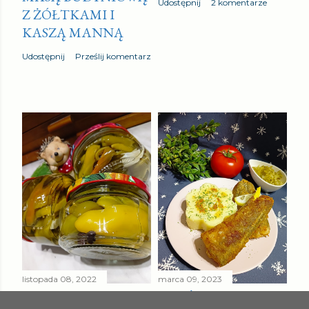
Udostępnij
2 komentarze
Z ŻÓŁTKAMI I
z
KASZĄ MANNĄ
Udostępnij
Prześlij komentarz
listopada 08, 2022
marca 09, 2023
PAPRYKA ZIELONA
SMAŻONY