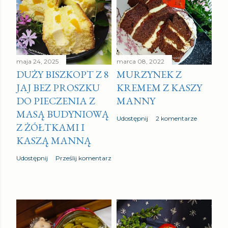
maja 24, 2025
marca 08, 2022
DUŻY BISZKOPT Z 8
MURZYNEK Z
JAJ BEZ PROSZKU
KREMEM Z KASZY
DO PIECZENIA Z
MANNY
MASĄ BUDYNIOWĄ
Udostępnij
2 komentarze
Z ŻÓŁTKAMI I
KASZĄ MANNĄ
Udostępnij
Prześlij komentarz