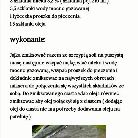
3 szklanki mleka 3,2 % ( szklanka poj. 210 ml ),
3,5 szklanki wody mocno gazowanej,
1 łyżeczka proszku do pieczenia,
1,5 szklanki oleju
wykonanie:
Jajka zmiksować razem ze szczyptą soli na puszystą
masę następnie wsypać mąkę, wlać mleko i wodę
mocno gazowaną, wsypać proszek do pieczenia i
dokładnie zmiksować na najwyższych obrotach
miksera do połączenia się wszystkich składników ze
sobą. Do zmiksowanego ciasta wlać olej i również
zmiksować aby olej połączył się z ciastem ( dodając
olej do ciasta nie ma potrzeby dodawania oleju na
patelnię )