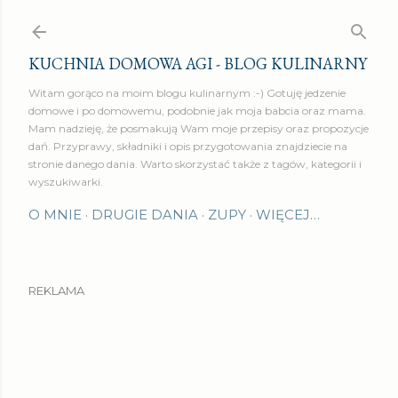
Przejdź do głównej zawartości
KUCHNIA DOMOWA AGI - BLOG KULINARNY
Witam gorąco na moim blogu kulinarnym :-) Gotuję jedzenie
domowe i po domowemu, podobnie jak moja babcia oraz mama.
Mam nadzieję, że posmakują Wam moje przepisy oraz propozycje
dań. Przyprawy, składniki i opis przygotowania znajdziecie na
stronie danego dania. Warto skorzystać także z tagów, kategorii i
wyszukiwarki.
O MNIE
DRUGIE DANIA
ZUPY
WIĘCEJ…
REKLAMA