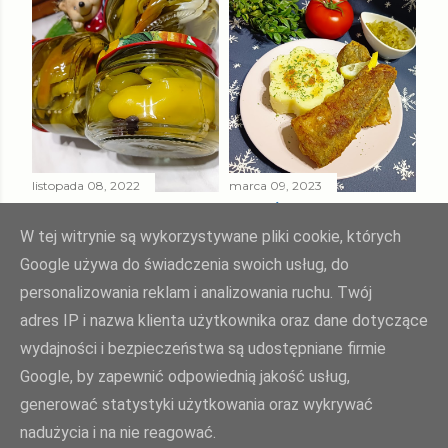
listopada 08, 2022
marca 09, 2023
PAPRYKA ZIELONA
SMAŻONY
W ZALEWIE
MORSZCZUK
W tej witrynie są wykorzystywane pliki cookie, których
SŁODKO - KWAŚNEJ
TUSZKA
Google używa do świadczenia swoich usług, do
personalizowania reklam i analizowania ruchu. Twój
Udostępnij
Prześlij komentarz
Udostępnij
Prześlij komentarz
adres IP i nazwa klienta użytkownika oraz dane dotyczące
wydajności i bezpieczeństwa są udostępniane firmie
Google, by zapewnić odpowiednią jakość usług,
Agnieszka Żuk - Swojskie jedzonko, domowa kuchnia Agi
generować statystyki użytkowania oraz wykrywać
nadużycia i na nie reagować.
polityka prywatności
| opiekun bloga:
weblove.pl