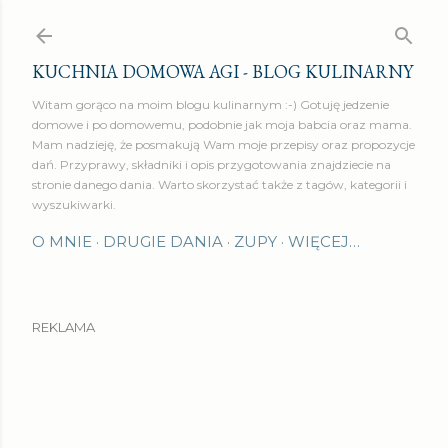
Przejdź do głównej zawartości
KUCHNIA DOMOWA AGI - BLOG KULINARNY
Witam gorąco na moim blogu kulinarnym :-) Gotuję jedzenie
domowe i po domowemu, podobnie jak moja babcia oraz mama.
Mam nadzieję, że posmakują Wam moje przepisy oraz propozycje
dań. Przyprawy, składniki i opis przygotowania znajdziecie na
stronie danego dania. Warto skorzystać także z tagów, kategorii i
wyszukiwarki.
O MNIE
DRUGIE DANIA
ZUPY
WIĘCEJ…
REKLAMA