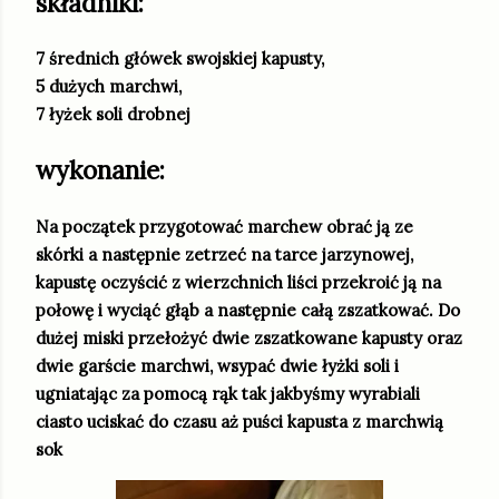
składniki:
7 średnich główek swojskiej kapusty,
5 dużych marchwi,
7 łyżek soli drobnej
wykonanie:
Na początek przygotować marchew obrać ją ze
skórki a następnie zetrzeć na tarce jarzynowej,
kapustę oczyścić z wierzchnich liści przekroić ją na
połowę i wyciąć głąb a następnie całą zszatkować. Do
dużej miski przełożyć dwie zszatkowane kapusty oraz
dwie garście marchwi, wsypać dwie łyżki soli i
ugniatając za pomocą rąk tak jakbyśmy wyrabiali
ciasto uciskać do czasu aż puści kapusta z marchwią
sok