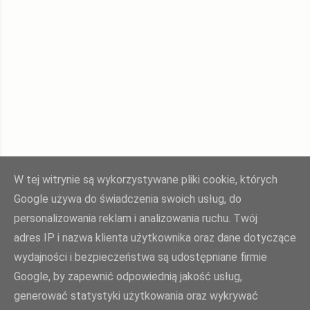
W tej witrynie są wykorzystywane pliki cookie, których
Google używa do świadczenia swoich usług, do
personalizowania reklam i analizowania ruchu. Twój
adres IP i nazwa klienta użytkownika oraz dane dotyczące
wydajności i bezpieczeństwa są udostępniane firmie
Google, by zapewnić odpowiednią jakość usług,
Agnieszka Żuk - Swojskie jedzonko, domowa kuchnia Agi
generować statystyki użytkowania oraz wykrywać