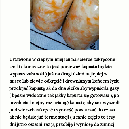
Ustawione w ciepłym miejscu na ścierce zakręcone
słoiki ( konieczne to jest ponieważ kapusta będzie
wypuszczała soki ) już na drugi dzień najlepiej w
misce lub zlewie odkręcić i drewnianym końcem łyżki
przebijać kapustę aż do dna słoika aby wypuściła gazy
( będzie widoczne tak jakby kapusta się gotowała ), po
przebiciu kolejny raz ucisnąć kapustę aby sok wyszedł
pod wierzch zakręcić czynność powtarzać do czasu
aż nie będzie już fermentacji ( u mnie zajęło to trzy
dni jutro ostatni raz ją przebiję i wyniosę do zimnej