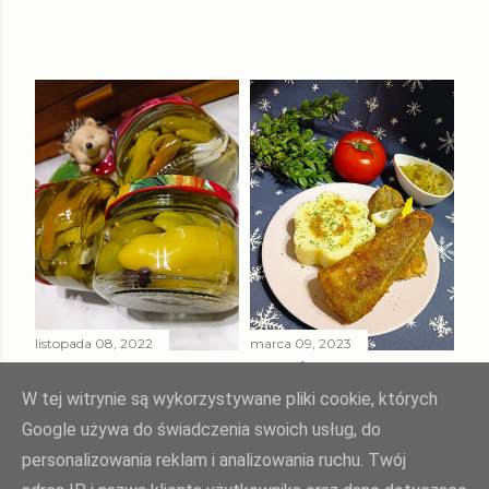
listopada 08, 2022
marca 09, 2023
PAPRYKA ZIELONA
SMAŻONY
W ZALEWIE
MORSZCZUK
W tej witrynie są wykorzystywane pliki cookie, których
SŁODKO - KWAŚNEJ
TUSZKA
Google używa do świadczenia swoich usług, do
personalizowania reklam i analizowania ruchu. Twój
Udostępnij
Prześlij komentarz
Udostępnij
Prześlij komentarz