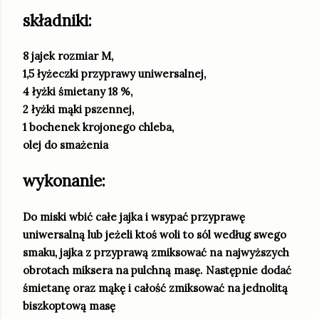
składniki:
8 jajek rozmiar M,
1,5 łyżeczki przyprawy uniwersalnej,
4 łyżki śmietany 18 %,
2 łyżki mąki pszennej,
1 bochenek krojonego chleba,
olej do smażenia
wykonanie:
Do miski wbić całe jajka i wsypać przyprawę
uniwersalną lub jeżeli ktoś woli to sól według swego
smaku, jajka z przyprawą zmiksować na najwyższych
obrotach miksera na pulchną masę. Następnie dodać
śmietanę oraz mąkę i całość zmiksować na jednolitą
biszkoptową masę