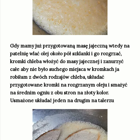
Gdy mamy już przygotowaną masę jajeczną wtedy na
patelnię wlać olej około pół szklanki i go rozgrzać,
kromki chleba włożyć do masy jajecznej i zanurzyć
całe aby nie było suchego miejsca w kromkach ja
robiłam z dwóch rodzajów chleba, układać
przygotowane kromki na rozgrzanym oleju i smażyć
na średnim ogniu z obu stron na złoty kolor.
Usmażone układać jeden na drugim na talerzu