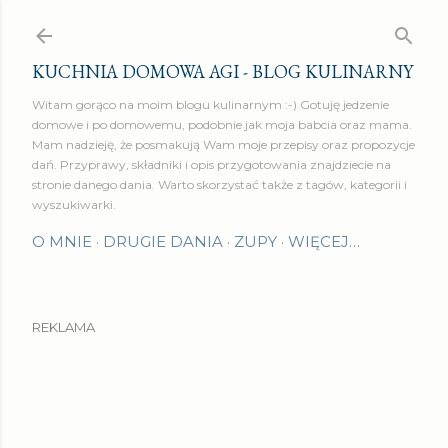
Przejdź do głównej zawartości
KUCHNIA DOMOWA AGI - BLOG KULINARNY
Witam gorąco na moim blogu kulinarnym :-) Gotuję jedzenie
domowe i po domowemu, podobnie jak moja babcia oraz mama.
Mam nadzieję, że posmakują Wam moje przepisy oraz propozycje
dań. Przyprawy, składniki i opis przygotowania znajdziecie na
stronie danego dania. Warto skorzystać także z tagów, kategorii i
wyszukiwarki.
O MNIE
DRUGIE DANIA
ZUPY
WIĘCEJ…
REKLAMA