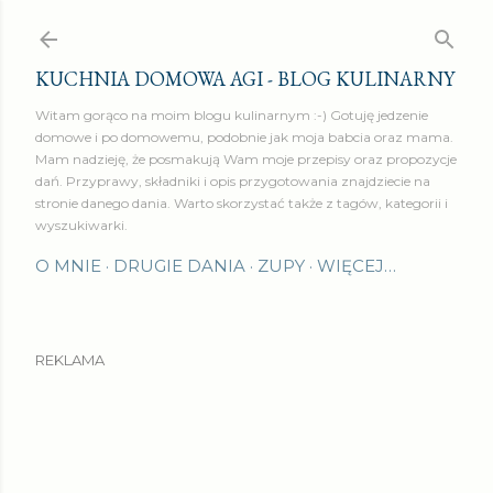
Przejdź do głównej zawartości
KUCHNIA DOMOWA AGI - BLOG KULINARNY
Witam gorąco na moim blogu kulinarnym :-) Gotuję jedzenie
domowe i po domowemu, podobnie jak moja babcia oraz mama.
Mam nadzieję, że posmakują Wam moje przepisy oraz propozycje
dań. Przyprawy, składniki i opis przygotowania znajdziecie na
stronie danego dania. Warto skorzystać także z tagów, kategorii i
wyszukiwarki.
O MNIE
DRUGIE DANIA
ZUPY
WIĘCEJ…
REKLAMA