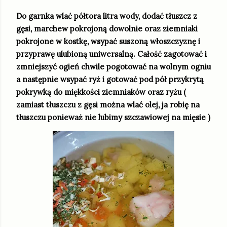
Do garnka wlać półtora litra wody, dodać tłuszcz z
gęsi, marchew pokrojoną dowolnie oraz ziemniaki
pokrojone w kostkę, wsypać suszoną włoszczyznę i
przyprawę ulubioną uniwersalną. Całość zagotować i
zmniejszyć ogień chwile pogotować na wolnym ogniu
a następnie wsypać ryż i gotować pod pół przykrytą
pokrywką do miękkości ziemniaków oraz ryżu (
zamiast tłuszczu z gęsi można wlać olej, ja robię na
tłuszczu ponieważ nie lubimy szczawiowej na mięsie )