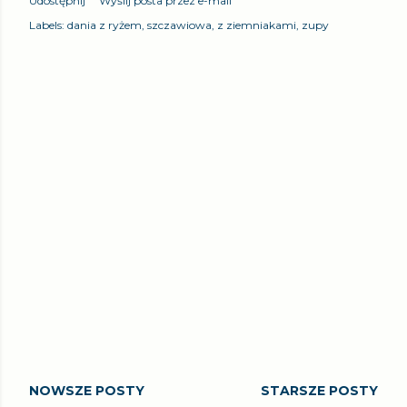
Udostępnij
Wyślij posta przez e-mail
Labels:
dania z ryżem
szczawiowa
z ziemniakami
zupy
NOWSZE POSTY
STARSZE POSTY