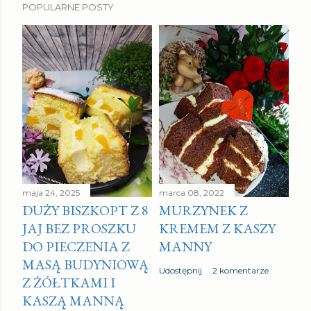
POPULARNE POSTY
maja 24, 2025
marca 08, 2022
DUŻY BISZKOPT Z 8
MURZYNEK Z
JAJ BEZ PROSZKU
KREMEM Z KASZY
DO PIECZENIA Z
MANNY
MASĄ BUDYNIOWĄ
Udostępnij
2 komentarze
Z ŻÓŁTKAMI I
KASZĄ MANNĄ