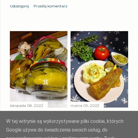
Udostępnij
Prześlij komentarz
listopada 08, 2022
marca 09, 2023
PAPRYKA ZIELONA
SMAŻONY
W ZALEWIE
MORSZCZUK
W tej witrynie są wykorzystywane pliki cookie, których
SŁODKO - KWAŚNEJ
TUSZKA
Google używa do świadczenia swoich usług, do