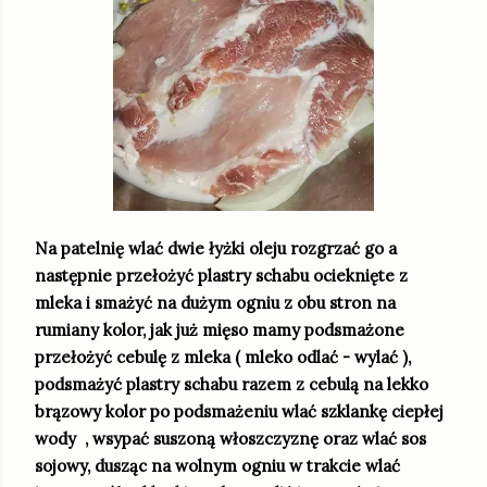
Na patelnię wlać dwie łyżki oleju rozgrzać go a
następnie przełożyć plastry schabu ocieknięte z
mleka i smażyć na dużym ogniu z obu stron na
rumiany kolor, jak już mięso mamy podsmażone
przełożyć cebulę z mleka ( mleko odlać - wylać ),
podsmażyć plastry schabu razem z cebulą na lekko
brązowy kolor po podsmażeniu wlać szklankę ciepłej
wody , wsypać suszoną włoszczyznę oraz wlać sos
sojowy, dusząc na wolnym ogniu w trakcie wlać