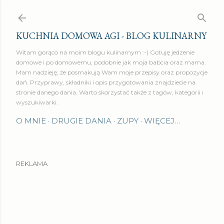
Przejdź do głównej zawartości
KUCHNIA DOMOWA AGI - BLOG KULINARNY
Witam gorąco na moim blogu kulinarnym :-) Gotuję jedzenie
domowe i po domowemu, podobnie jak moja babcia oraz mama.
Mam nadzieję, że posmakują Wam moje przepisy oraz propozycje
dań. Przyprawy, składniki i opis przygotowania znajdziecie na
stronie danego dania. Warto skorzystać także z tagów, kategorii i
wyszukiwarki.
O MNIE
DRUGIE DANIA
ZUPY
WIĘCEJ…
REKLAMA