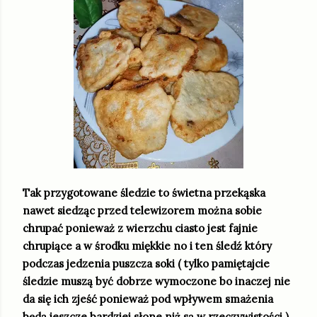
Tak przygotowane śledzie to świetna przekąska
nawet siedząc przed telewizorem można sobie
chrupać ponieważ z wierzchu ciasto jest fajnie
chrupiące a w środku miękkie no i ten śledź który
podczas jedzenia puszcza soki ( tylko pamiętajcie
śledzie muszą być dobrze wymoczone bo inaczej nie
da się ich zjeść ponieważ pod wpływem smażenia
będą jeszcze bardziej słone niż są w rzeczywistości )