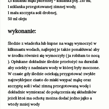
1,5 szklanki mąki pszennej - szklanka poj. 210 ml,
1 szklanka przegotowanej zimnej wody,
1 mała szczypta soli drobnej,
50 ml oleju
wykonanie:
Śledzie z wiaderka lub kupne na wagę wymoczyć w
kilkunastu wodach, najlepiej je także ponakłuwać aby
w środku również się wymoczyły ( ja robiłam to nocą
). Opłukane dokładnie śledzie przełożyć na durszlak
aby ociekły z nadmiaru wody w której były moczone.
W czasie gdy śledzie ociekają przygotować zwykłe
najzwyklejsze ciasto do miski wsypać mąkę oraz
szczyptę soli i wlać zimną przegotowaną wodę i
dokładnie wymieszać do połączenia się składników
jeżeli ktoś ma ochotę można dodać jedno jajko a
wtedy mniej wody