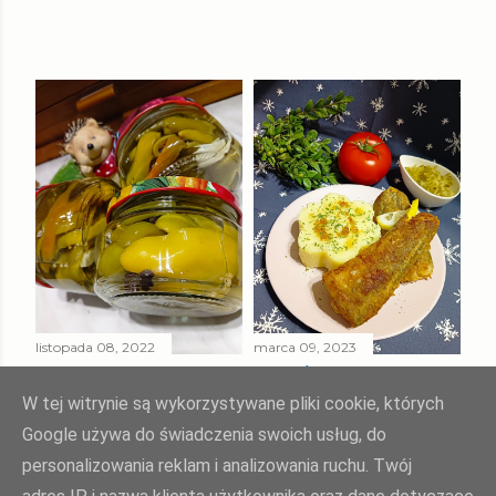
listopada 08, 2022
marca 09, 2023
PAPRYKA ZIELONA
SMAŻONY
W ZALEWIE
MORSZCZUK
W tej witrynie są wykorzystywane pliki cookie, których
SŁODKO - KWAŚNEJ
TUSZKA
Google używa do świadczenia swoich usług, do
personalizowania reklam i analizowania ruchu. Twój
Udostępnij
Prześlij komentarz
Udostępnij
Prześlij komentarz