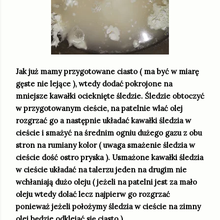
Jak już mamy przygotowane ciasto ( ma być w miarę
gęste nie lejące ), wtedy dodać pokrojone na
mniejsze kawałki ocieknięte śledzie. Śledzie obtoczyć
w przygotowanym cieście, na patelnie wlać olej
rozgrzać go a następnie układać kawałki śledzia w
cieście i smażyć na średnim ogniu dużego gazu z obu
stron na rumiany kolor ( uwaga smażenie śledzia w
cieście dość ostro pryska ). Usmażone kawałki śledzia
w cieście układać na talerzu jeden na drugim nie
wchłaniają dużo oleju ( jeżeli na patelni jest za mało
oleju wtedy dolać lecz najpierw go rozgrzać
ponieważ jeżeli położymy śledzia w cieście na zimny
olej będzie odklejać się ciasto )