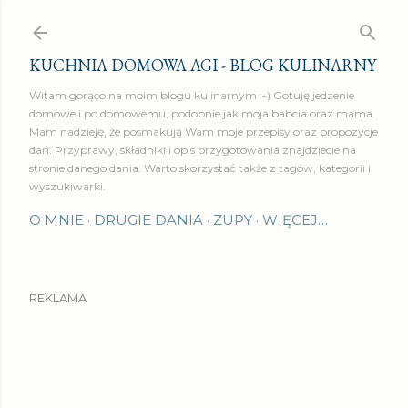
Przejdź do głównej zawartości
KUCHNIA DOMOWA AGI - BLOG KULINARNY
Witam gorąco na moim blogu kulinarnym :-) Gotuję jedzenie
domowe i po domowemu, podobnie jak moja babcia oraz mama.
Mam nadzieję, że posmakują Wam moje przepisy oraz propozycje
dań. Przyprawy, składniki i opis przygotowania znajdziecie na
stronie danego dania. Warto skorzystać także z tagów, kategorii i
wyszukiwarki.
O MNIE
DRUGIE DANIA
ZUPY
WIĘCEJ…
REKLAMA