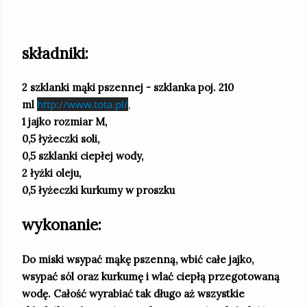
składniki:
2 szklanki mąki pszennej - szklanka poj. 210
http://www.tota.pl/
ml
,
1 jajko rozmiar M,
0,5 łyżeczki soli,
0,5 szklanki ciepłej wody,
2 łyżki oleju,
0,5 łyżeczki kurkumy w proszku
wykonanie:
Do miski wsypać mąkę pszenną, wbić całe jajko,
wsypać sól oraz kurkumę i wlać ciepłą przegotowaną
wodę. Całość wyrabiać tak długo aż wszystkie