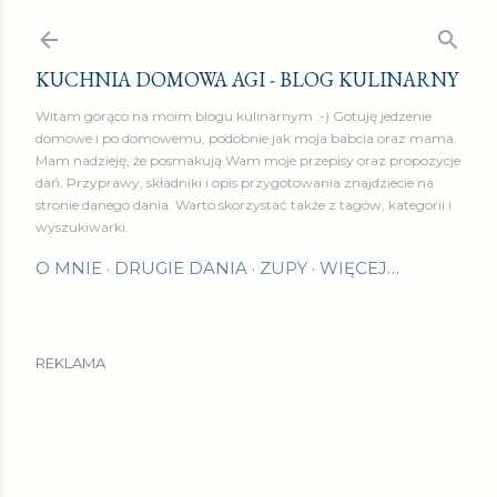
Przejdź do głównej zawartości
KUCHNIA DOMOWA AGI - BLOG KULINARNY
Witam gorąco na moim blogu kulinarnym :-) Gotuję jedzenie
domowe i po domowemu, podobnie jak moja babcia oraz mama.
Mam nadzieję, że posmakują Wam moje przepisy oraz propozycje
dań. Przyprawy, składniki i opis przygotowania znajdziecie na
stronie danego dania. Warto skorzystać także z tagów, kategorii i
wyszukiwarki.
O MNIE
DRUGIE DANIA
ZUPY
WIĘCEJ…
REKLAMA