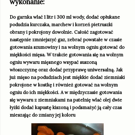
wykonanie:
Do garnka wlać 1 litr i 300 ml wody, dodać opłukane
podudzia kurczaka, marchew i korzeń pietruszki
obrany i pokrojony dowolnie. Całość zagotować
następnie zmniejszyć gaz, zebrać powstałe w czasie
gotowania szumowiny i na wolnym ogniu gotować do
miękkości mięsa. W trakcie gotowania się na wolnym
ogniu wywaru mięsnego wsypać suszoną
włoszczyznę oraz dodać przyprawę uniwersalną. Jak
już mięso na podudziach jest miękkie dodać ziemniaki
pokrojone w kostkę i również gotować na wolnym
ogniu do ich miękkości. A w międzyczasie gotowania
się wywaru z ziemniakami na patelnię wlać olej dwie
łyżki dodać kapustę kiszoną i podsmażyć ją cały czas
mieszając do zmiany jej koloru