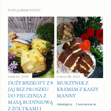
POPULARNE POSTY
maja 24, 2025
marca 08, 2022
DUŻY BISZKOPT Z 8
MURZYNEK Z
JAJ BEZ PROSZKU
KREMEM Z KASZY
DO PIECZENIA Z
MANNY
MASĄ BUDYNIOWĄ
Udostępnij
2 komentarze
Z ŻÓŁTKAMI I