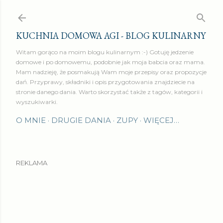
Przejdź do głównej zawartości
KUCHNIA DOMOWA AGI - BLOG KULINARNY
Witam gorąco na moim blogu kulinarnym :-) Gotuję jedzenie
domowe i po domowemu, podobnie jak moja babcia oraz mama.
Mam nadzieję, że posmakują Wam moje przepisy oraz propozycje
dań. Przyprawy, składniki i opis przygotowania znajdziecie na
stronie danego dania. Warto skorzystać także z tagów, kategorii i
wyszukiwarki.
O MNIE
DRUGIE DANIA
ZUPY
WIĘCEJ…
REKLAMA