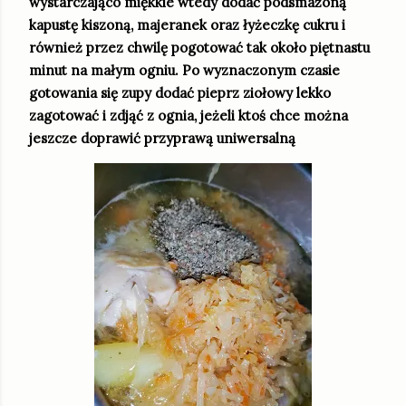
wystarczająco miękkie wtedy dodać podsmażoną
kapustę kiszoną, majeranek oraz łyżeczkę cukru i
również przez chwilę pogotować tak około piętnastu
minut na małym ogniu. Po wyznaczonym czasie
gotowania się zupy dodać pieprz ziołowy lekko
zagotować i zdjąć z ognia, jeżeli ktoś chce można
jeszcze doprawić przyprawą uniwersalną