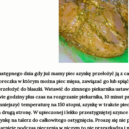
stępnego dnia gdy już mamy piec szynkę przełożyć ją z ca
reczka w którym można piec mięsa, zawiązać go lub spi
przełożyć do blaszki. Wstawić do zimnego piekarnika ustawi
ie godziny plus czas na rozgrzanie piekarnika, 10 minut 
niejszyć temperaturę na 150 stopni, szynkę w trakcie piec
 drugą stronę. W upieczonej i lekko przestygniętej szynce
ynkę na talerz do całkowitego ostygnięcia. Proszę się ni
arnieje podczas pieczenia w niczym to nie przeszkadza i n