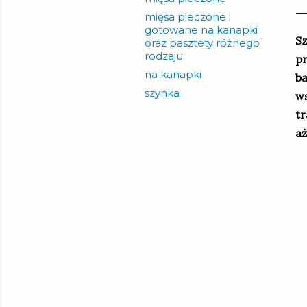
mięsa pieczone i
gotowane na kanapki
Sz
oraz pasztety różnego
rodzaju
pr
na kanapki
ba
szynka
ws
tr
aż