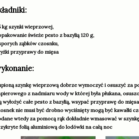
kładniki:
5 kg szynki wieprzowej,
opakowanie świeże pesto z bazylią 120 g,
sporych ząbków czosnku,
łyżki przyprawy do mięsa
ykonanie:
pioną szynkę wieprzową dobrze wymoczyć i osuszyć za p
pierowego z nadmiaru wody w której była płukana, osuszon
ą wyłożyć całe pesto z bazylią, wsypać przyprawę do mięs
osnek nie musi być drobno wyciśnięty mogą być kawałki cz
dane wtedy za pomocą rąk dokładnie wmasować w szynkę
zykryte folią aluminiową do lodówki na całą noc