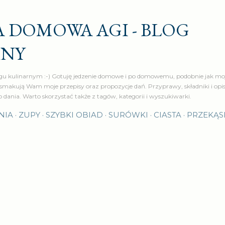
Przejdź do głównej zawartości
 DOMOWA AGI - BLOG
RNY
u kulinarnym :-) Gotuję jedzenie domowe i po domowemu, podobnie jak moj
makują Wam moje przepisy oraz propozycje dań. Przyprawy, składniki i op
o dania. Warto skorzystać także z tagów, kategorii i wyszukiwarki.
NIA
ZUPY
SZYBKI OBIAD
SURÓWKI
CIASTA
PRZEKĄS