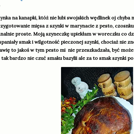
ynka na kanapki, któż nie lubi swojskich wędlinek oj chyba n
zygotowanie mięsa z szynki w marynacie z pesto, czosnku 
nalnie proste. Moją szyneczkę upiekłam w woreczku co dz
paniały smak i wilgotność pieczonej szynki, chociaż nie zno
awię to jakoś w tym pesto mi nie przeszkadzała, być może
 tak bardzo nie czuć smaku bazylii ale za to smak szynki p