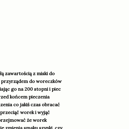
łą zawartością z miski do
ąć przyrządem do woreczków
ając go na 200 stopni i piec
przed końcem pieczenia
zenia co jakiś czas obracać
 przeciąć worek i wyjąć
e przejmować że worek
ie zmienia smaku szynki, czy