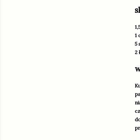
s
1,
1 
5 
2 
w
Ku
pa
ni
cz
do
pr