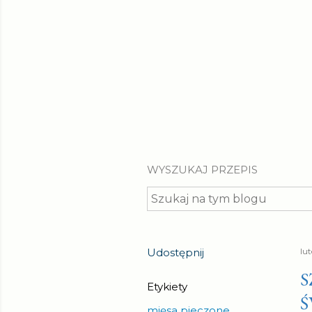
WYSZUKAJ PRZEPIS
Udostępnij
lu
S
Etykiety
Ś
mięsa pieczone