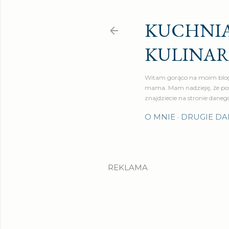
KUCHNIA
KULINA
Witam gorąco na moim blog
mama. Mam nadzieję, że pos
znajdziecie na stronie daneg
O MNIE
DRUGIE DA
REKLAMA