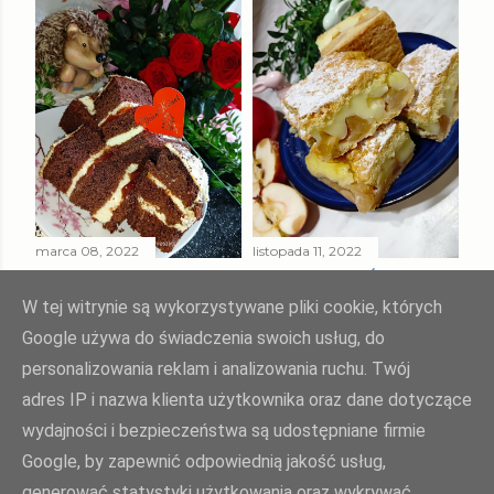
marca 08, 2022
listopada 11, 2022
MURZYNEK Z
CIASTO " UŚMIECH
KREMEM Z KASZY
TEŚCIOWEJ "
W tej witrynie są wykorzystywane pliki cookie, których
MANNY
Google używa do świadczenia swoich usług, do
Udostępnij
4 komentarze
personalizowania reklam i analizowania ruchu. Twój
Udostępnij
2 komentarze
adres IP i nazwa klienta użytkownika oraz dane dotyczące
wydajności i bezpieczeństwa są udostępniane firmie
Google, by zapewnić odpowiednią jakość usług,
Agnieszka Żuk - Swojskie jedzonko, domowa kuchnia Agi
generować statystyki użytkowania oraz wykrywać