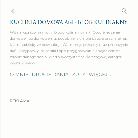
Przejdź do głównej zawartości
KUCHNIA DOMOWA AGI - BLOG KULINARNY
Witam gorąco na moim blogu kulinarnym :-) Gotuję jedzenie
domowe i po domowemu, podobnie jak moja babcia oraz mama.
Mam nadzieję, że posmakują Wam moje przepisy oraz propozycje
dań. Przyprawy, składniki i opis przygotowania znajdziecie na
stronie danego dania. Warto skorzystać także z tagów, kategorii i
wyszukiwarki.
O MNIE
DRUGIE DANIA
ZUPY
WIĘCEJ…
REKLAMA