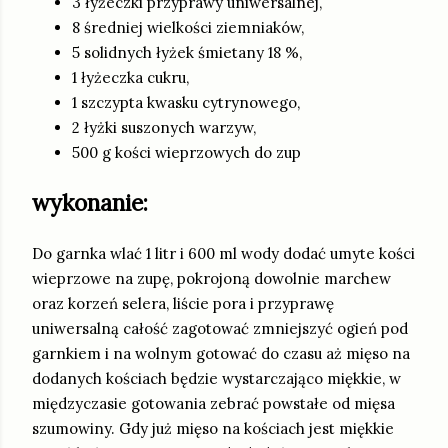
3 łyżeczki przyprawy uniwersalnej,
8 średniej wielkości ziemniaków,
5 solidnych łyżek śmietany 18 %,
1 łyżeczka cukru,
1 szczypta kwasku cytrynowego,
2 łyżki suszonych warzyw,
500 g kości wieprzowych do zup
wykonanie:
Do garnka wlać 1 litr i 600 ml wody dodać umyte kości
wieprzowe na zupę, pokrojoną dowolnie marchew
oraz korzeń selera, liście pora i przyprawę
uniwersalną całość zagotować zmniejszyć ogień pod
garnkiem i na wolnym gotować do czasu aż mięso na
dodanych kościach będzie wystarczająco miękkie, w
międzyczasie gotowania zebrać powstałe od mięsa
szumowiny. Gdy już mięso na kościach jest miękkie