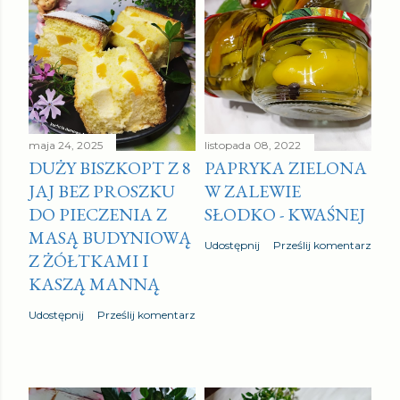
maja 24, 2025
listopada 08, 2022
DUŻY BISZKOPT Z 8
PAPRYKA ZIELONA
JAJ BEZ PROSZKU
W ZALEWIE
DO PIECZENIA Z
SŁODKO - KWAŚNEJ
MASĄ BUDYNIOWĄ
Udostępnij
Prześlij komentarz
Z ŻÓŁTKAMI I
KASZĄ MANNĄ
Udostępnij
Prześlij komentarz