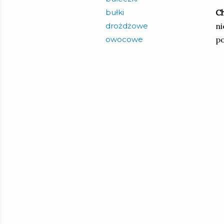
bułki
Ch
drożdżowe
ni
owocowe
po