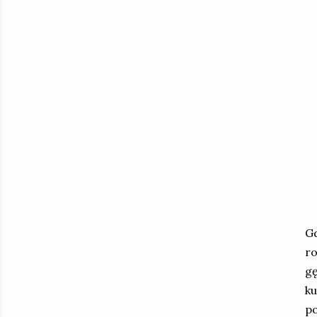
Gd
ro
gę
ku
po