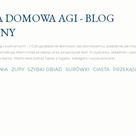
Przejdź do głównej zawartości
 DOMOWA AGI - BLOG
RNY
u kulinarnym :-) Gotuję jedzenie domowe i po domowemu, podobnie jak moj
makują Wam moje przepisy oraz propozycje dań. Przyprawy, składniki i op
o dania. Warto skorzystać także z tagów, kategorii i wyszukiwarki.
NIA
ZUPY
SZYBKI OBIAD
SURÓWKI
CIASTA
PRZEKĄS