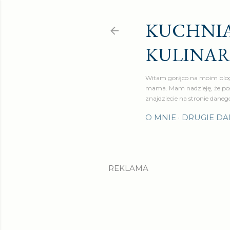
KUCHNIA
KULINA
Witam gorąco na moim blog
mama. Mam nadzieję, że pos
znajdziecie na stronie daneg
O MNIE
DRUGIE DA
REKLAMA