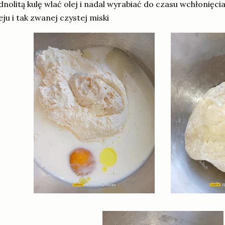
dnolitą kulę wlać olej i nadal wyrabiać do czasu wchłonięc
eju i tak zwanej czystej miski