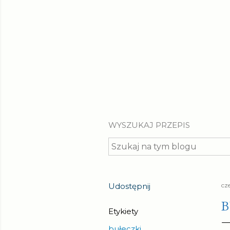
WYSZUKAJ PRZEPIS
Udostępnij
cz
B
Etykiety
bułeczki