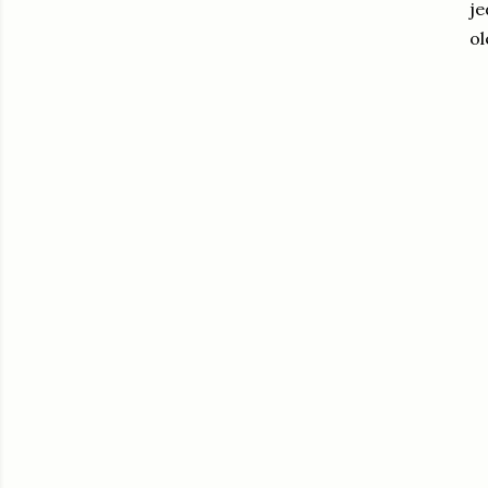
je
ol