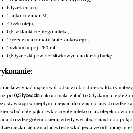
6 łyżek cukru,
1 jajko rozmiar M,
4 łyżki oleju,
0,5 szklanki ciepłego mleka,
1 łyżeczka aromatu śmietankowego,
1 szklanka poj. 250 ml,
0,5 łyżeczki powideł śliwkowych na każdą bułkę
ykonanie:
 miski wsypać mąkę i w środku zrobić dołek w który nale
raz po
0,5 łyżeczki
cukru i mąki, zalać to 5 łyżkami ciepłego
zostawiając w ciepłym miejscu do czasu pracy drożdży za
kier wbić całe jajko i wlać ciepłe mleko oraz olejek dowoln
aca drożdży gołym okiem, wtedy wyrabiać ciasto do połącze
dzie ciężko się ugniatać wtedy wlać jeszcze odrobinę mlek