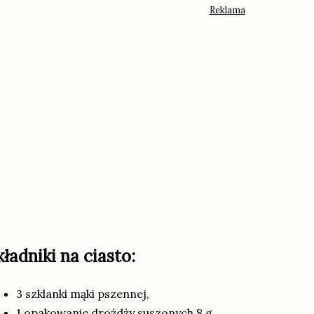
kładniki na ciasto:
3 szklanki mąki pszennej,
1 opakowanie drożdży suszonych 8 g,