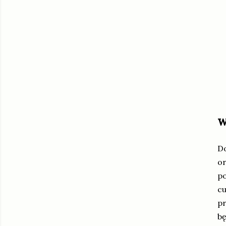
w
Do
o
po
cu
pr
bę