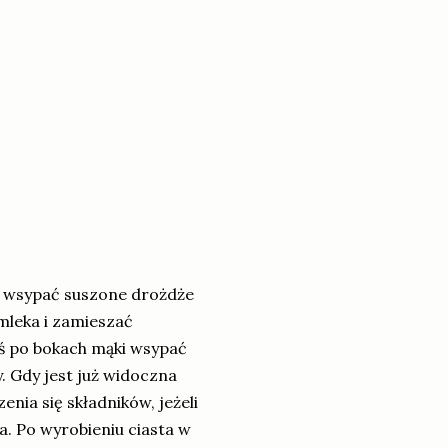
ży wsypać suszone drożdże
 mleka i zamieszać
ś po bokach mąki wsypać
y. Gdy jest już widoczna
nia się składników, jeżeli
a. Po wyrobieniu ciasta w