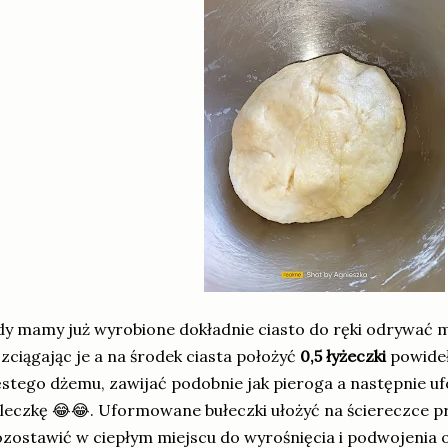
y mamy już wyrobione dokładnie ciasto do ręki odrywać m
zciągając je a na środek ciasta położyć
0,5 łyżeczki
powide
stego dżemu, zawijać podobnie jak pieroga a następnie u
leczkę 😂😂. Uformowane bułeczki ułożyć na ściereczce pr
zostawić w ciepłym miejscu do wyrośnięcia i podwojenia obj