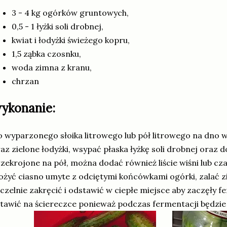
3 - 4 kg ogórków gruntowych,
0,5 - 1 łyżki soli drobnej,
kwiat i łodyżki świeżego kopru,
1,5 ząbka czosnku,
woda zimna z kranu,
chrzan
ykonanie:
 wyparzonego słoika litrowego lub pół litrowego na dno 
az zielone łodyżki, wsypać płaska łyżkę soli drobnej oraz 
zekrojone na pół, można dodać również liście wiśni lub cz
ożyć ciasno umyte z odciętymi końcówkami ogórki, zalać 
czelnie zakręcić i odstawić w ciepłe miejsce aby zaczęły 
tawić na ściereczce ponieważ podczas fermentacji będzie