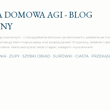
Przejdź do głównej zawartości
 DOMOWA AGI - BLOG
RNY
u kulinarnym :-) Gotuję jedzenie domowe i po domowemu, podobnie jak moj
makują Wam moje przepisy oraz propozycje dań. Przyprawy, składniki i op
o dania. Warto skorzystać także z tagów, kategorii i wyszukiwarki.
NIA
ZUPY
SZYBKI OBIAD
SURÓWKI
CIASTA
PRZEKĄS