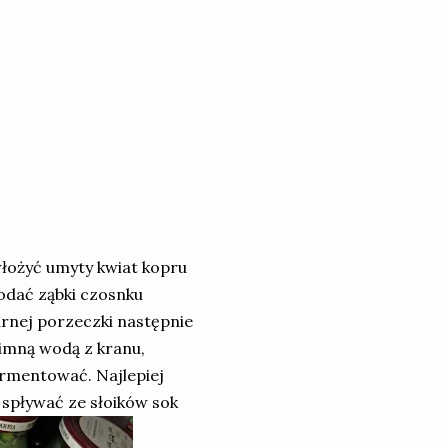
włożyć umyty kwiat kopru
dodać ząbki czosnku
arnej porzeczki następnie
zimną wodą z kranu,
fermentować. Najlepiej
 spływać ze słoików sok