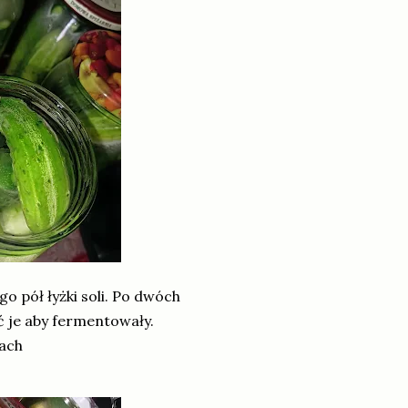
go pół łyżki soli. Po dwóch
ć je aby fermentowały.
iach