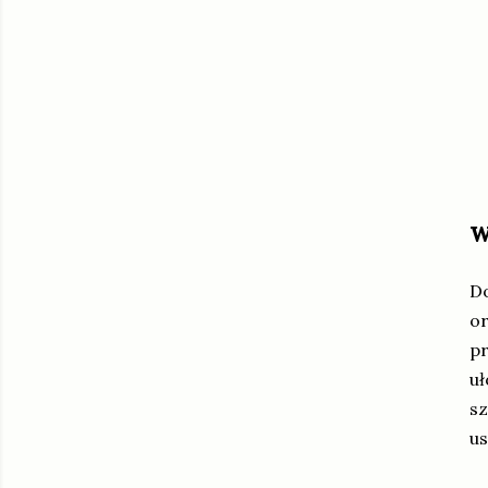
w
Do
or
pr
uł
sz
us