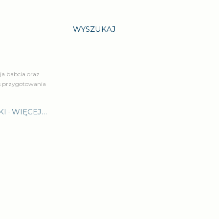
WYSZUKAJ
a babcia oraz
is przygotowania
KI
WIĘCEJ…