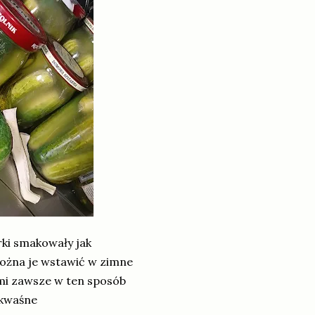
rki smakowały jak
można je wstawić w zimne
 mi zawsze w ten sposób
 kwaśne