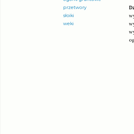
przetwory
Dz
słoiki
w
weki
wy
wy
og