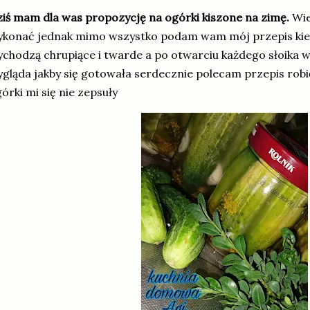
iś mam dla was propozycję na ogórki kiszone na zimę.
Wie
ykonać jednak mimo wszystko podam wam mój przepis kie
chodzą chrupiące i twarde a po otwarciu każdego słoika w
gląda jakby się gotowała serdecznie polecam przepis robię 
órki mi się nie zepsuły