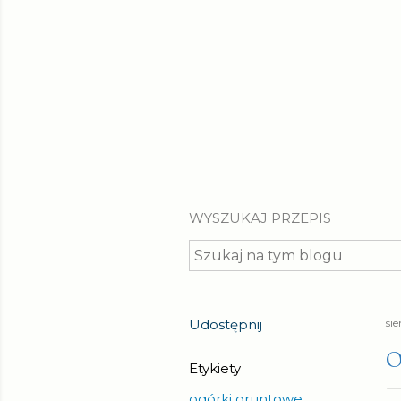
WYSZUKAJ PRZEPIS
Udostępnij
si
O
Etykiety
ogórki gruntowe