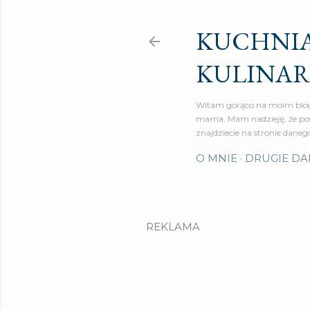
KUCHNIA
KULINA
Witam gorąco na moim blog
mama. Mam nadzieję, że pos
znajdziecie na stronie daneg
O MNIE
DRUGIE DA
REKLAMA