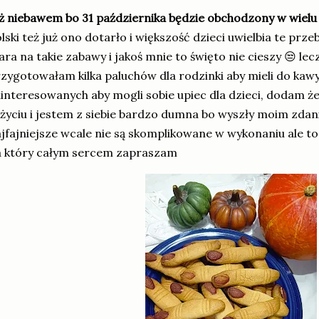
ż niebawem bo 31 października będzie obchodzony w wielu
lski też już ono dotarło i większość dzieci uwielbia te prze
ara na takie zabawy i jakoś mnie to święto nie cieszy 😒 l
zygotowałam kilka paluchów dla rodzinki aby mieli do kawy
interesowanych aby mogli sobie upiec dla dzieci, dodam ż
życiu i jestem z siebie bardzo dumna bo wyszły moim zdan
jfajniejsze wcale nie są skomplikowane w wykonaniu ale to
a który całym sercem zapraszam