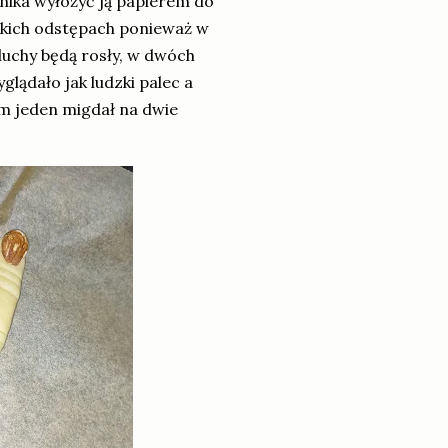
rnika wyłożyć ją papierem do
ekkich odstępach ponieważ w
luchy będą rosły, w dwóch
lądało jak ludzki palec a
am jeden migdał na dwie