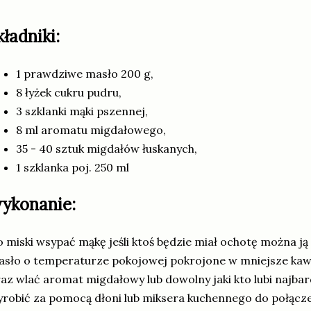
kładniki:
1 prawdziwe masło 200 g,
8 łyżek cukru pudru,
3 szklanki mąki pszennej,
8 ml aromatu migdałowego,
35 - 40 sztuk migdałów łuskanych,
1 szklanka poj. 250 ml
ykonanie:
 miski wsypać mąkę jeśli ktoś będzie miał ochotę można ją
sło o temperaturze pokojowej pokrojone w mniejsze kawa
az wlać aromat migdałowy lub dowolny jaki kto lubi najbar
robić za pomocą dłoni lub miksera kuchennego do połączen