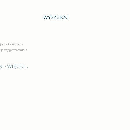
WYSZUKAJ
a babcia oraz
is przygotowania
KI
WIĘCEJ…