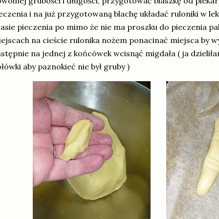
wolnej grubości i długości, przygotować blaszkę od pieka
eczenia i na już przygotowaną blachę układać ruloniki w l
asie pieczenia po mimo że nie ma proszku do pieczenia pa
ejscach na cieście rulonika nożem ponacinać miejsca by wyg
stępnie na jednej z końcówek wcisnąć migdała ( ja dzielił
łówki aby paznokieć nie był gruby )