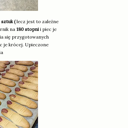
 sztuk (
lecz jest to zależne
arnik na
180 stopni
i piec je
nia się przygotowanych
ec je krócej. Upieczone
ia