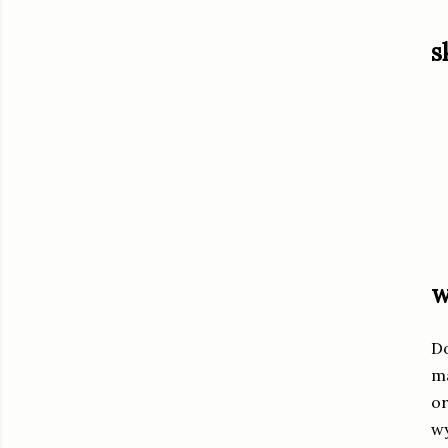
s
w
Do
ma
or
wy