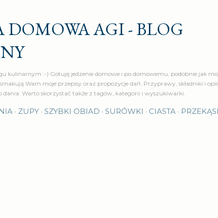
Przejdź do głównej zawartości
 DOMOWA AGI - BLOG
RNY
u kulinarnym :-) Gotuję jedzenie domowe i po domowemu, podobnie jak moj
makują Wam moje przepisy oraz propozycje dań. Przyprawy, składniki i op
o dania. Warto skorzystać także z tagów, kategorii i wyszukiwarki.
NIA
ZUPY
SZYBKI OBIAD
SURÓWKI
CIASTA
PRZEKĄS