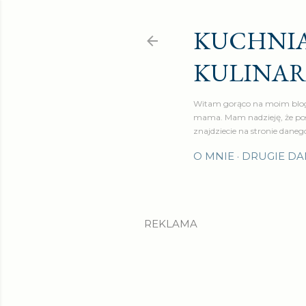
KUCHNIA
KULINA
Witam gorąco na moim blog
mama. Mam nadzieję, że pos
znajdziecie na stronie daneg
O MNIE
DRUGIE DA
REKLAMA