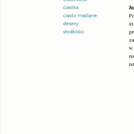
ciastka
Ju
ciasto maślane
Po
desery
st
słodkości
pr
za
w 
na
n