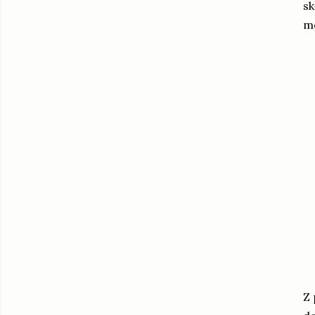
sk
m
Z 