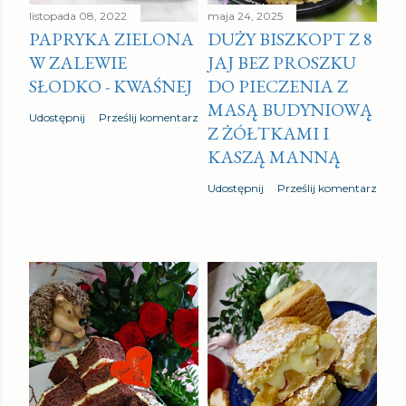
listopada 08, 2022
maja 24, 2025
PAPRYKA ZIELONA
DUŻY BISZKOPT Z 8
W ZALEWIE
JAJ BEZ PROSZKU
SŁODKO - KWAŚNEJ
DO PIECZENIA Z
MASĄ BUDYNIOWĄ
Udostępnij
Prześlij komentarz
Z ŻÓŁTKAMI I
KASZĄ MANNĄ
Udostępnij
Prześlij komentarz