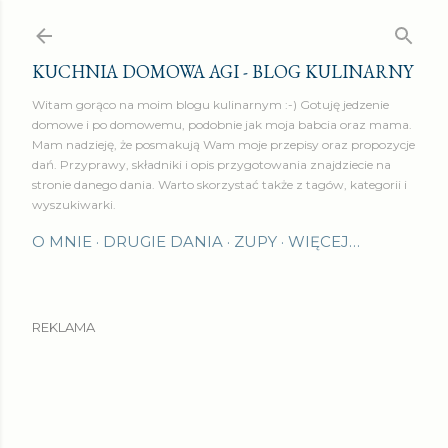
Przejdź do głównej zawartości
KUCHNIA DOMOWA AGI - BLOG KULINARNY
Witam gorąco na moim blogu kulinarnym :-) Gotuję jedzenie
domowe i po domowemu, podobnie jak moja babcia oraz mama.
Mam nadzieję, że posmakują Wam moje przepisy oraz propozycje
dań. Przyprawy, składniki i opis przygotowania znajdziecie na
stronie danego dania. Warto skorzystać także z tagów, kategorii i
wyszukiwarki.
O MNIE
DRUGIE DANIA
ZUPY
WIĘCEJ…
REKLAMA