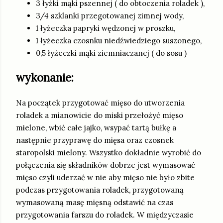
3 łyżki mąki pszennej ( do obtoczenia roladek ),
3/4 szklanki przegotowanej zimnej wody,
1 łyżeczka papryki wędzonej w proszku,
1 łyżeczka czosnku niedźwiedziego suszonego,
0,5 łyżeczki mąki ziemniaczanej ( do sosu )
wykonanie:
Na początek przygotować mięso do utworzenia
roladek a mianowicie do miski przełożyć mięso
mielone, wbić całe jajko, wsypać tartą bułkę a
następnie przyprawę do mięsa oraz czosnek
staropolski mielony. Wszystko dokładnie wyrobić do
połączenia się składników dobrze jest wymasować
mięso czyli uderzać w nie aby mięso nie było zbite
podczas przygotowania roladek, przygotowaną
wymasowaną masę mięsną odstawić na czas
przygotowania farszu do roladek. W międzyczasie