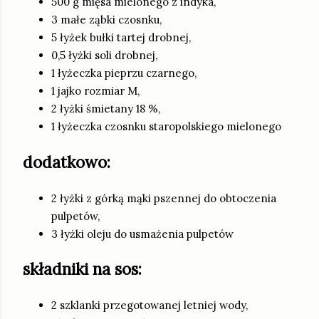
500 g mięsa mielonego z indyka,
3 małe ząbki czosnku,
5 łyżek bułki tartej drobnej,
0,5 łyżki soli drobnej,
1 łyżeczka pieprzu czarnego,
1 jajko rozmiar M,
2 łyżki śmietany 18 %,
1 łyżeczka czosnku staropolskiego mielonego
dodatkowo:
2 łyżki z górką mąki pszennej do obtoczenia
pulpetów,
3 łyżki oleju do usmażenia pulpetów
składniki na sos:
2 szklanki przegotowanej letniej wody,