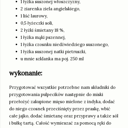
1 łyżka suszonej włoszczyzny,
2 ziarenka ziela angielskiego,
1 liść laurowy,
0,5 łyżeczki soli,
2 łyżki śmietany 18 %,
1 łyżka mąki pszennej,
1 łyżka czosnku niedźwiedziego suszonego,
1 łyżka suszonej natki pietruszki,
u mnie szklanka ma poj. 250 ml
wykonanie:
Przygotować wszystkie potrzebne nam składniki do
przygotowania pulpecików następnie do miski
przełożyć zakupione mięso mielone z indyka, dodać
do niego czosnek przeciśnięty przez praskę, wbić
całe jajko, dodać śmietanę oraz przyprawy a także sól
i bułkę tartą. Całość wymieszać za pomocą ręki do