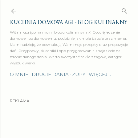
Przejdź do głównej zawartości
KUCHNIA DOMOWA AGI - BLOG KULINARNY
Witam gorąco na moim blogu kulinarnym :-) Gotuję jedzenie
domowe i po domowemu, podobnie jak moja babcia oraz mama.
Mam nadzieję, że posmakują Wam moje przepisy oraz propozycje
dań. Przyprawy, składniki i opis przygotowania znajdziecie na
stronie danego dania. Warto skorzystać także z tagów, kategorii i
wyszukiwarki.
O MNIE
DRUGIE DANIA
ZUPY
WIĘCEJ…
REKLAMA