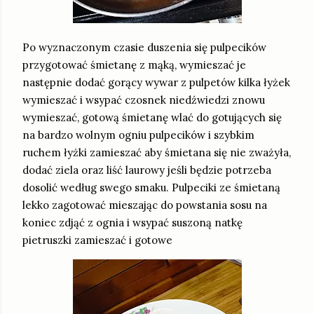
Po wyznaczonym czasie duszenia się pulpecików
przygotować śmietanę z mąką, wymieszać je
następnie dodać gorący wywar z pulpetów kilka łyżek
wymieszać i wsypać czosnek niedźwiedzi znowu
wymieszać, gotową śmietanę wlać do gotujących się
na bardzo wolnym ogniu pulpecików i szybkim
ruchem łyżki zamieszać aby śmietana się nie zważyła,
dodać ziela oraz liść laurowy jeśli będzie potrzeba
dosolić według swego smaku. Pulpeciki ze śmietaną
lekko zagotować mieszając do powstania sosu na
koniec zdjąć z ognia i wsypać suszoną natkę
pietruszki zamieszać i gotowe